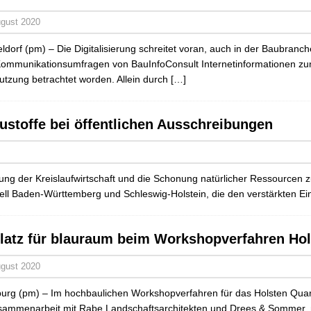
ugust 2020
ldorf (pm) – Die Digitalisierung schreitet voran, auch in der Baubranche
ommunikationsumfragen von BauInfoConsult Internetinformationen zu
utzung betrachtet worden. Allein durch
[…]
ustoffe bei öffentlichen Ausschreibungen
ng der Kreislaufwirtschaft und die Schonung natürlicher Ressourcen z
tuell Baden-Württemberg und Schleswig-Holstein, die den verstärkten E
Platz für blauraum beim Workshopverfahren Ho
ugust 2020
rg (pm) – Im hochbaulichen Workshopverfahren für das Holsten Quart
sammenarbeit mit Rabe Landschaftsarchitekten und Drees & Sommer, mi