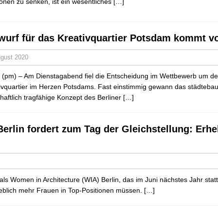
onen zu senken, ist ein wesentliches
[…]
wurf für das Kreativquartier Potsdam kommt vo
ugust 2020
n (pm) – Am Dienstagabend fiel die Entscheidung im Wettbewerb um den
ivquartier im Herzen Potsdams. Fast einstimmig gewann das städteba
chaftlich tragfähige Konzept des Berliner
[…]
erlin fordert zum Tag der Gleichstellung: Erh
als Women in Architecture (WIA) Berlin, das im Juni nächstes Jahr statt
rheblich mehr Frauen in Top-Positionen müssen.
[…]