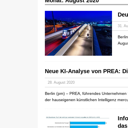
Monat:
August 2020
Deu
31. A
Berli
Augus
Neue KI-Analyse von PREA: D
28. August 2020
Berlin (pm) – PREA, führendes Unternehmen f
der hauseigenen künstlichen Intelligenz mer
Inf
das