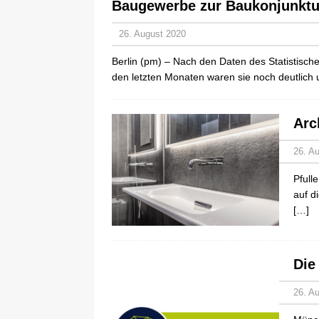
Baugewerbe zur Baukonjunktur
26. August 2020
Berlin (pm) – Nach den Daten des Statistisc
den letzten Monaten waren sie noch deutlich
Arc
26. A
Pfull
auf d
[…]
Die
26. A