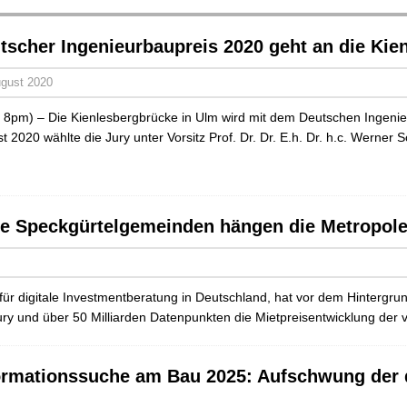
tscher Ingenieurbaupreis 2020 geht an die Ki
ugust 2020
n 8pm) – Die Kienlesbergbrücke in Ulm wird mit dem Deutschen Ingeni
t 2020 wählte die Jury unter Vorsitz Prof. Dr. Dr. E.h. Dr. h.c. Wern
ie Speckgürtelgemeinden hängen die Metropol
ür digitale Investmentberatung in Deutschland, hat vor dem Hintergr
cury und über 50 Milliarden Datenpunkten die Mietpreisentwicklung de
ormationssuche am Bau 2025: Aufschwung der d