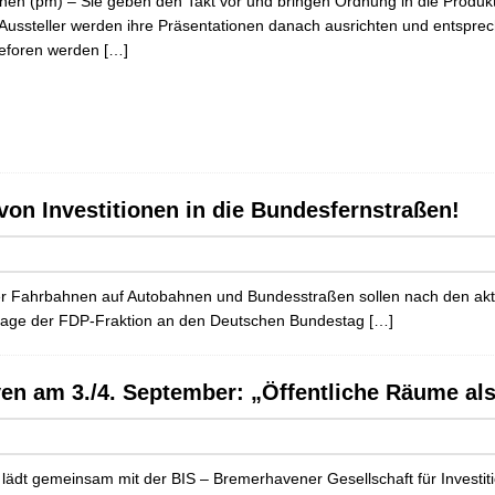
en (pm) – Sie geben den Takt vor und bringen Ordnung in die Produktvi
 Aussteller werden ihre Präsentationen danach ausrichten und entspr
eforen werden
[…]
on Investitionen in die Bundesfernstraßen!
 der Fahrbahnen auf Autobahnen und Bundesstraßen sollen nach den ak
Anfrage der FDP-Fraktion an den Deutschen Bundestag
[…]
en am 3./4. September: „Öffentliche Räume als
lädt gemeinsam mit der BIS – Bremerhavener Gesellschaft für Investi