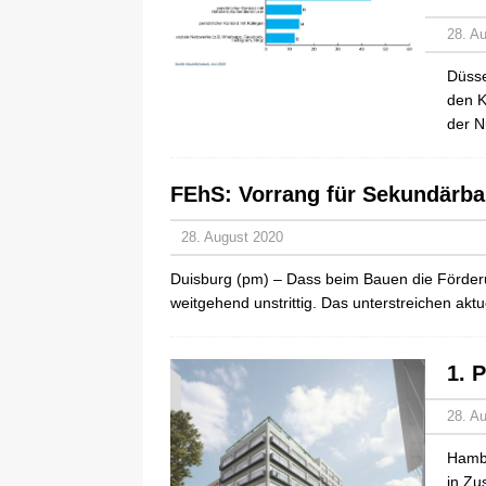
28. A
Düsse
den K
der N
FEhS: Vorrang für Sekundärba
28. August 2020
Duisburg (pm) – Dass beim Bauen die Förderu
weitgehend unstrittig. Das unterstreichen ak
1. 
28. A
Hambu
in Zu