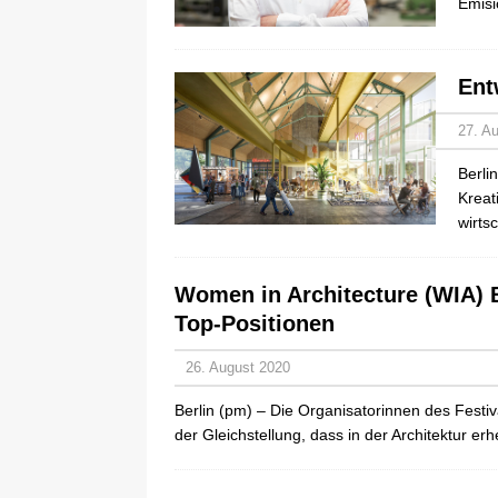
Emisi
Ent
27. A
Berli
Kreat
wirts
Women in Architecture (WIA) B
Top-Positionen
26. August 2020
Berlin (pm) – Die Organisatorinnen des Festiv
der Gleichstellung, dass in der Architektur e