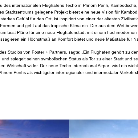
u des internationalen Flughafens Techo in Phnom Penh, Kambodscha, 
des Stadtzentrums gelegene Projekt bietet eine neue Vision für Kambo
starkes Gefühl für den Ort, ist inspiriert von einer der ältesten Zivilisa
n Formen und geht auf das tropische Klima ein. Der aus dem Wettbew
 umfasst Pläne für eine neue Flughafenstadt mit einem hochmodernen
ssagieren ein Höchstmaß an Komfort bietet und neue Maßstäbe für Nach
 des Studios von Foster + Partners, sagte: „Ein Flughafen gehört zu den
 und spiegelt seinen symbolischen Status als Tor zu einer Stadt und s
rten Wirtschaft wider. Der neue Techo International Airport wird ein wich
Phnom Penhs als wichtigster interregionaler und intermodaler Verkehr