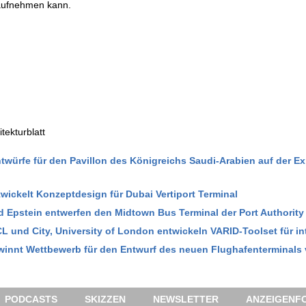
 aufnehmen kann.
itekturblatt
ntwürfe für den Pavillon des Königreichs Saudi-Arabien auf der E
twickelt Konzeptdesign für Dubai Vertiport Terminal
d Epstein entwerfen den Midtown Bus Terminal der Port Authority
CL und City, University of London entwickeln VARID-Toolset für in
ewinnt Wettbewerb für den Entwurf des neuen Flughafenterminals
PODCASTS
SKIZZEN
NEWSLETTER
ANZEIGENFO