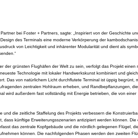
 Partner bei Foster + Partners, sagte: „Inspiriert von der Geschichte 
 Design des Terminals eine moderne Verkörperung der kambodschanis
Ausdruck von Leichtigkeit und inhärenter Modularität und dient als symbo
senden.“
r der grünsten Flughäfen der Welt zu sein, verfolgt das Projekt einen
 neueste Technologie mit lokaler Handwerkskunst kombiniert und gleichz
rt. Das von natürlichem Licht durchflutete Terminal ist üppig begrünt, 
aufragenden zentralen Hohlraum erheben, und Randbepflanzungen, di
al wird außerdem fast vollständig mit Energie betrieben, die von einer
und die zeitliche Staffelung des Projekts verbessern die Konstruierbar
gt, dass künftige Erweiterungsszenarien antizipiert werden können. Die
fasst das zentrale Kopfgebäude und die nördlich gelegenen Flügel, die
aufnehmen können. Die nachfolgenden Phasen werden den zweiten Flü