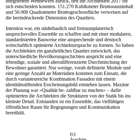
integriertem Wettbewerb zurück, den die Architekten 2017 für
sich entscheiden konnten. 151.270 Kubikmeter Bruttorauminhalt
und 50.000 Quadratmeter Bruttogeschossfläche verweisen auf
die beeindruckende Dimension des Quartiers.
Intention war, ein städtebaulich und freiraumplanerisch
anspruchsvolles Ensemble zu schaffen und mit einer modularen,
standardisierten Bauweise eine ansprechende und dennoch
wirtschaftlich optimierte Architektursprache zu formen. So haben
die Architekten ein ganzheitliches Quartier entwickelt, das
unterschiedliche Bevölkerungsschichten anspricht und eine
lebendige, soziale und altersdifferenzierte Durchmischung der
Bewohner garantiert. Nur wenige, vorab definierte Module und
eine geringe Anzahl an Materialien kommen zum Einsatz, die
durch variantenreiche Kombination Fassaden mit einem
identitätsstiftenden Erscheinungsbild entstehen lassen. Maxime
der Planung war »Qualität be- zahlbar zu machen« – dafür
optimierten die Architekten die Strukturen von der Statik bis ins
kleinste Detail. Entstanden ist ein Ensemble, das vielfältigen
öffentlichen Raum für Begegnungen und Kommunikation
bereithält.
(c)
Joachim