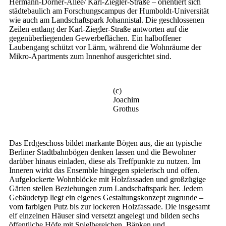
Hermann-Dorner-Allee/ Karl-Ziegler-Straße – orientiert sich
städtebaulich am Forschungscampus der Humboldt-Universität
wie auch am Landschaftspark Johannistal. Die geschlossenen
Zeilen entlang der Karl-Ziegler-Straße antworten auf die
gegenüberliegenden Gewerbeflächen. Ein halboffener
Laubengang schützt vor Lärm, während die Wohnräume der
Mikro-Apartments zum Innenhof ausgerichtet sind.
(c)
Joachim
Grothus
Das Erdgeschoss bildet markante Bögen aus, die an typische
Berliner Stadtbahnbögen denken lassen und die Bewohner
darüber hinaus einladen, diese als Treffpunkte zu nutzen. Im
Inneren wirkt das Ensemble hingegen spielerisch und offen.
Aufgelockerte Wohnblöcke mit Holzfassaden und großzügige
Gärten stellen Beziehungen zum Landschaftspark her. Jedem
Gebäudetyp liegt ein eigenes Gestaltungskonzept zugrunde –
vom farbigen Putz bis zur lockeren Holzfassade. Die insgesamt
elf einzelnen Häuser sind versetzt angelegt und bilden sechs
öffentliche Höfe mit Spielbereichen, Bänken und