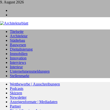
9. August 2026
L
I
Titelseite
Architektur
Städtebau
Bauwesen
Digitalisierung
Immobilien
Innovation
Interviews
Interieur
Unternehmensmeldungen
Stellenmarkt
Wettbewerbe | Ausschreibungen
Podcasts
Skizzen
Newsletter
Anzeigenformate | Mediadaten
Partner