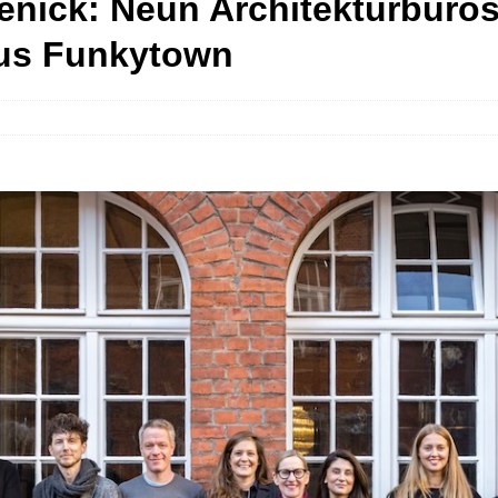
nick: Neun Architekturbüros
us Funkytown