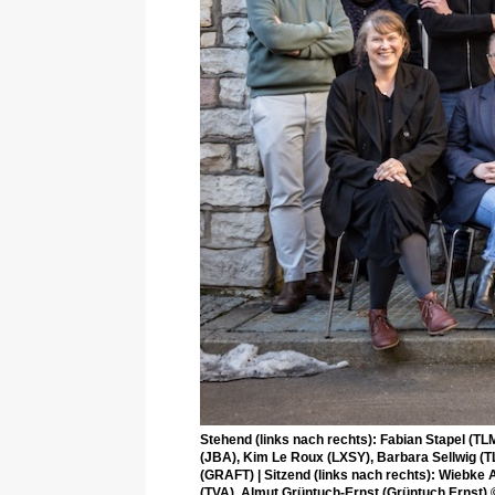
Stehend (links nach rechts): Fabian Stapel (TLM
(JBA), Kim Le Roux (LXSY), Barbara Sellwig (
(GRAFT) | Sitzend (links nach rechts): Wiebke
(TVA), Almut Grüntuch-Ernst (Grüntuch Ernst)