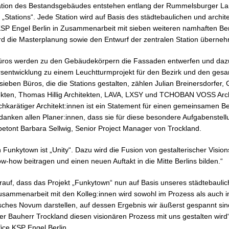
tion des Bestandsgebäudes entstehen entlang der Rummelsburger La
Stations“. Jede Station wird auf Basis des städtebaulichen und archi
KSP Engel Berlin in Zusammenarbeit mit sieben weiteren namhaften Berl
rd die Masterplanung sowie den Entwurf der zentralen Station überne
Büros werden zu den Gebäudekörpern die Fassaden entwerfen und dazu
sentwicklung zu einem Leuchtturmprojekt für den Bezirk und den ges
sieben Büros, die die Stations gestalten, zählen Julian Breinersdorfer, G
ekten, Thomas Hillig Architekten, LAVA, LXSY und TCHOBAN VOSS Arch
arätiger Architekt:innen ist ein Statement für einen gemeinsamen Bei
 danken allen Planer:innen, dass sie für diese besondere Aufgabenstell
ont Barbara Sellwig, Senior Project Manager von Trockland.
unkytown ist „Unity“. Dazu wird die Fusion von gestalterischer Vision
-how beitragen und einen neuen Auftakt in die Mitte Berlins bilden.“
darauf, dass das Projekt „Funkytown“ nun auf Basis unseres städtebauli
usammenarbeit mit den Kolleg:innen wird sowohl im Prozess als auch i
isches Novum darstellen, auf dessen Ergebnis wir äußerst gespannt sin
r Bauherr Trockland diesen visionären Prozess mit uns gestalten wird
ice KSP Engel Berlin.