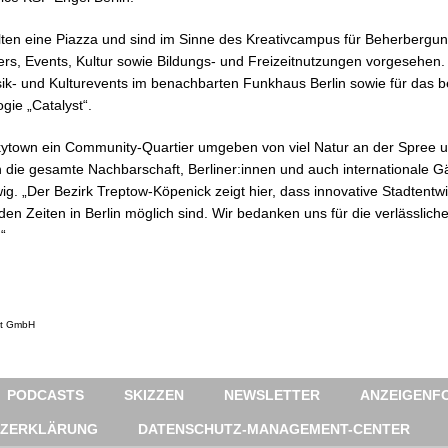
alten eine Piazza und sind im Sinne des Kreativcampus für Beherbergu
ers, Events, Kultur sowie Bildungs- und Freizeitnutzungen vorgesehen. 
k- und Kulturevents im benachbarten Funkhaus Berlin sowie für das bere
gie „Catalyst“.
kytown ein Community-Quartier umgeben von viel Natur an der Spree un
die gesamte Nachbarschaft, Berliner:innen und auch internationale Gäs
wig. „Der Bezirk Treptow-Köpenick zeigt hier, dass innovative Stadtentw
den Zeiten in Berlin möglich sind. Wir bedanken uns für die verlässlic
“
nt GmbH
PODCASTS
SKIZZEN
NEWSLETTER
ANZEIGENFO
TZERKLÄRUNG
DATENSCHUTZ-MANAGEMENT-CENTER