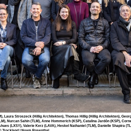
), Laura Stroszeck (Hillig Architekten), Thomas Hillig (Hillig Architekten), Ge
TLM), Nurcan Sahin (TLM), Anne Hommerich (KSP), Catalina Jardón (KSP), Corne
 Ahues (LXSY), Valerie Kerz (LAVA), Heskel Nathaniel (TLM), Danielle Shapira 
 © Trockland | Noam Rosenthal