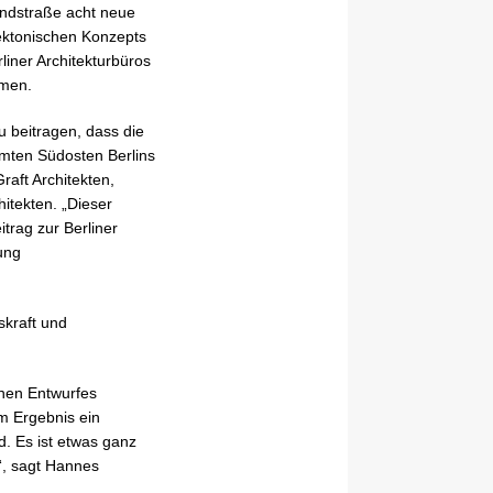
ndstraße acht neue
tektonischen Konzepts
iner Architekturbüros
hmen.
 beitragen, dass die
amten Südosten Berlins
raft Architekten,
itekten. „Dieser
trag zur Berliner
ung
skraft und
chen Entwurfes
m Ergebnis ein
d. Es ist etwas ganz
“, sagt Hannes