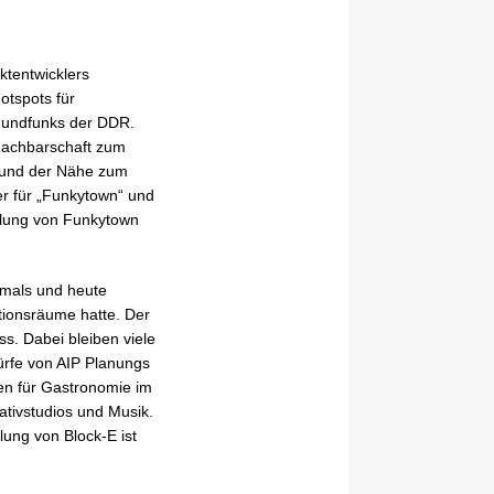
ktentwicklers
otspots für
 Rundfunks der DDR.
 Nachbarschaft zum
grund der Nähe zum
r für „Funkytown“ und
llung von Funkytown
amals und heute
ionsräume hatte. Der
s. Dabei bleiben viele
ürfe von AIP Planungs
en für Gastronomie im
tivstudios und Musik.
lung von Block-E ist