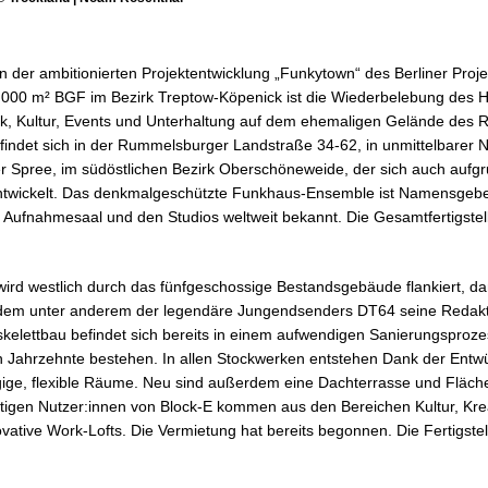
on der ambitionierten Projektentwicklung „Funkytown“ des Berliner Proje
.000 m² BGF im Bezirk Treptow-Köpenick ist die Wiederbelebung des H
sik, Kultur, Events und Unterhaltung auf dem ehemaligen Gelände des
efindet sich in der Rummelsburger Landstraße 34-62, in unmittelbarer
r Spree, im südöstlichen Bezirk Oberschöneweide, der sich auch auf
twickelt. Das denkmalgeschützte Funkhaus-Ensemble ist Namensgebe
Aufnahmesaal und den Studios weltweit bekannt. Die Gesamtfertigste
ird westlich durch das fünfgeschossige Bestandsgebäude flankiert, d
n dem unter anderem der legendäre Jungendsenders DT64 seine Redakt
kelettbau befindet sich bereits in einem aufwendigen Sanierungsprozes
zten Jahrzehnte bestehen. In allen Stockwerken entstehen Dank der Entw
ige, flexible Räume. Neu sind außerdem eine Dachterrasse und Fläch
tigen Nutzer:innen von Block-E kommen aus den Bereichen Kultur, Krea
ative Work-Lofts. Die Vermietung hat bereits begonnen. Die Fertigstel