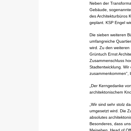
Neben der Transforma
Gebäude, sogenannte „
des Architekturbüros 
geplant. KSP Engel wi
Die sieben weiteren 
umfangreiche Quartier
wird. Zu den weiteren 
Grüntuch Ernst Archit
Zusammenschluss hochk
Stadtentwicklung. Wir
zusammenkommen“, bet
„Der Kerngedanke von F
architektonischem Know
„Wir sind sehr stolz 
umgesetzt wird. Die Z
absolutes architekton
Besonderes, dass unse
Meisehen, Head of Off