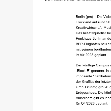
Berlin (pm) – Die Visi
Trockland auf rund 50
Kreativwirtschaft, Mu
Das Kreativquartier b
Funkhaus Berlin an de
BER-Flughafen neu en
mit seinem berühmten 
ist für 2028 geplant.
Der künftige Campus w
„Block-E“ genannt, i
imposante Stahlbetons
der Graffitis der let
GmbH künftig großzüg
Erdgeschoss. Die künf
Außerdem gibt es innov
für Q4/2026 geplant.