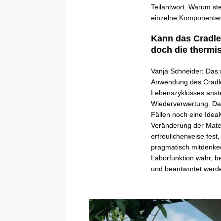
Teilantwort. Warum ste
einzelne Komponente
Kann das Cradle
doch die thermi
Vanja Schneider: Das m
Anwendung des Cradle-
Lebenszyklusses anst
Wiederverwertung. Das
Fällen noch eine Ideal
Veränderung der Mater
erfreulicherweise fes
pragmatisch mitdenken
Laborfunktion wahr, b
und beantwortet werd