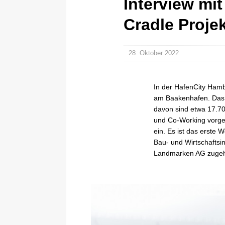
Interview mi
Cradle Proje
28. Oktober 2022
In der HafenCity Hamb
am Baakenhafen. Das 
davon sind etwa 17.7
und Co-Working vorges
ein. Es ist das erste
Bau- und Wirtschafts
Landmarken AG zugehö