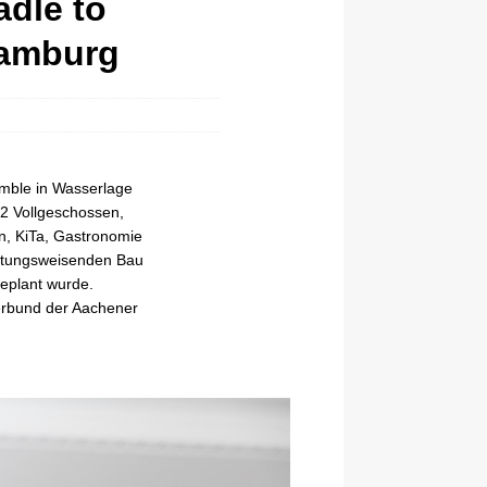
adle to
Hamburg
emble in Wasserlage
2 Vollgeschossen,
n, KiTa, Gastronomie
chtungsweisenden Bau
geplant wurde.
erbund der Aachener