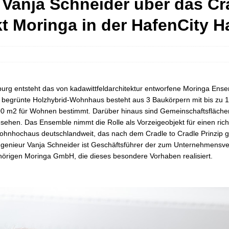
t Vanja Schneider über das Cr
kt Moringa in der HafenCity 
urg entsteht das von kadawittfeldarchitektur entworfene Moringa Ens
begrünte Holzhybrid-Wohnhaus besteht aus 3 Baukörpern mit bis zu 1
00 m2 für Wohnen bestimmt. Darüber hinaus sind Gemeinschaftsfläche
ehen. Das Ensemble nimmt die Rolle als Vorzeigeobjekt für einen ri
 Wohnhochaus deutschlandweit, das nach dem Cradle to Cradle Prinzip 
ingenieur Vanja Schneider ist Geschäftsführer der zum Unternehmensv
rigen Moringa GmbH, die dieses besondere Vorhaben realisiert.