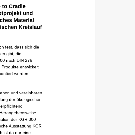
 to Cradle
otprojekt und
lches Material
ischen Kreislauf
h fest, dass sich die
n gibt, die
 300 nach DIN 276
 Produkte entwickelt
montiert werden
 haben und vereinbaren
llung der ökologischen
erpflichtend
se Herangehensweise
ialien der KGR 300
nische Ausstattung KGR
h ist da nur eine