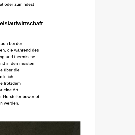
rät oder zumindest
islaufwirtschaft
auen bei der
ten, die während des
ng und thermische
und in den meisten
se über die
lle ich
me trotzdem
 eine Art
r Hersteller bewertet
en werden.