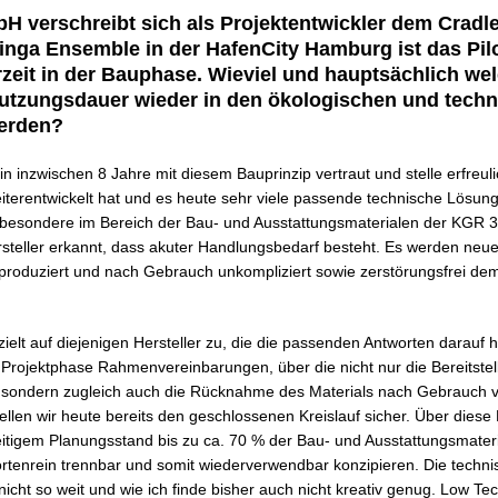
H verschreibt sich als Projektentwickler dem Cradle
inga Ensemble in der HafenCity Hamburg ist das Pil
rzeit in der Bauphase. Wieviel und hauptsächlich we
utzungsdauer wieder in den ökologischen und techn
werden?
in inzwischen 8 Jahre mit diesem Bauprinzip vertraut und stelle erfreulic
terentwickelt hat und es heute sehr viele passende technische Lösunge
Insbesondere im Bereich der Bau- und Ausstattungsmaterialen der KGR
steller erkannt, dass akuter Handlungsbedarf besteht. Es werden neue
roduziert und nach Gebrauch unkompliziert sowie zerstörungsfrei de
ielt auf diejenigen Hersteller zu, die die passenden Antworten darauf
n Projektphase Rahmenvereinbarungen, über die nicht nur die Bereitste
d, sondern zugleich auch die Rücknahme des Materials nach Gebrauch v
stellen wir heute bereits den geschlossenen Kreislauf sicher. Über die
itigem Planungsstand bis zu ca. 70 % der Bau- und Ausstattungsmater
sortenrein trennbar und somit wiederverwendbar konzipieren. Die tech
 nicht so weit und wie ich finde bisher auch nicht kreativ genug. Low Tec