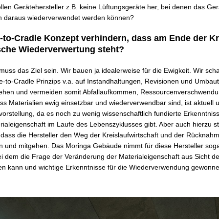
llen Gerätehersteller z.B. keine Lüftungsgeräte her, bei denen das Ge
n daraus wiederverwendet werden können?
-to-Cradle Konzept verhindern, dass am Ende der Kre
sche Wiederverwertung steht?
uss das Ziel sein. Wir bauen ja idealerweise für die Ewigkeit. Wir sch
to-Cradle Prinzips v.a. auf Instandhaltungen, Revisionen und Umbau
ehen und vermeiden somit Abfallaufkommen, Ressourcenverschwendu
s Materialien ewig einsetzbar und wiederverwendbar sind, ist aktuell 
vorstellung, da es noch zu wenig wissenschaftlich fundierte Erkenntnis
ialeigenschaft im Laufe des Lebenszyklusses gibt. Aber auch hierzu ste
t, dass die Hersteller den Weg der Kreislaufwirtschaft und der Rücknah
 und mitgehen. Das Moringa Gebäude nimmt für diese Hersteller sogar
ei dem die Frage der Veränderung der Materialeigenschaft aus Sicht de
en kann und wichtige Erkenntnisse für die Wiederverwendung gewonn