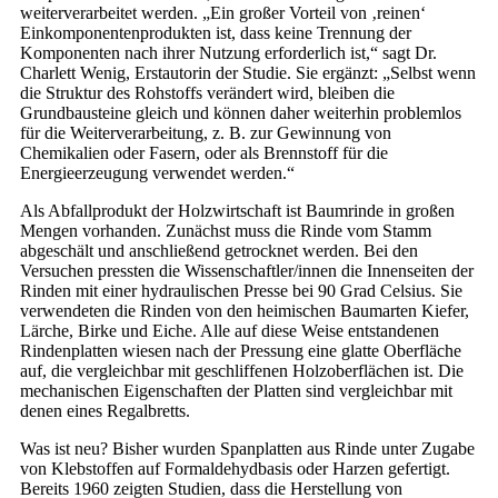
weiterverarbeitet werden. „Ein großer Vorteil von ‚reinen‘
Einkomponentenprodukten ist, dass keine Trennung der
Komponenten nach ihrer Nutzung erforderlich ist,“ sagt Dr.
Charlett Wenig, Erstautorin der Studie. Sie ergänzt: „Selbst wenn
die Struktur des Rohstoffs verändert wird, bleiben die
Grundbausteine gleich und können daher weiterhin problemlos
für die Weiterverarbeitung, z. B. zur Gewinnung von
Chemikalien oder Fasern, oder als Brennstoff für die
Energieerzeugung verwendet werden.“
Als Abfallprodukt der Holzwirtschaft ist Baumrinde in großen
Mengen vorhanden. Zunächst muss die Rinde vom Stamm
abgeschält und anschließend getrocknet werden. Bei den
Versuchen pressten die Wissenschaftler/innen die Innenseiten der
Rinden mit einer hydraulischen Presse bei 90 Grad Celsius. Sie
verwendeten die Rinden von den heimischen Baumarten Kiefer,
Lärche, Birke und Eiche. Alle auf diese Weise entstandenen
Rindenplatten wiesen nach der Pressung eine glatte Oberfläche
auf, die vergleichbar mit geschliffenen Holzoberflächen ist. Die
mechanischen Eigenschaften der Platten sind vergleichbar mit
denen eines Regalbretts.
Was ist neu? Bisher wurden Spanplatten aus Rinde unter Zugabe
von Klebstoffen auf Formaldehydbasis oder Harzen gefertigt.
Bereits 1960 zeigten Studien, dass die Herstellung von