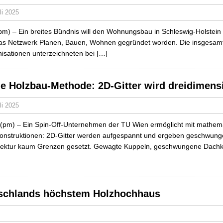
li 2025
(pm) – Ein breites Bündnis will den Wohnungsbau in Schleswig-Holstein
das Netzwerk Planen, Bauen, Wohnen gegründet worden. Die insgesamt 
isationen unterzeichneten bei
[…]
e Holzbau-Methode: 2D-Gitter wird dreidimens
li 2025
(pm) – Ein Spin-Off-Unternehmen der TU Wien ermöglicht mit mathemat
onstruktionen: 2D-Gitter werden aufgespannt und ergeben geschwunge
tektur kaum Grenzen gesetzt. Gewagte Kuppeln, geschwungene Dachk
schlands höchstem Holzhochhaus