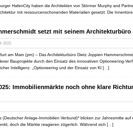
urger HafenCity haben die Architekten von Störmer Murphy and Partn
chitektur mit ressourcenschonenden Materialien gesetzt. Die Innentür
merschmidt setzt mit seinem Architekturbüro 
li 2025
furt am Main (pm) – Das Architekturbüro Dietz Joppien Hammerschmidt
exer Bauprojekte durch den Einsatz des innovativen Optioneering-Ver
licher Intelligenz. „Optioneering und der Einsatz von KI
[…]
2025: Immobilienmärkte noch ohne klare Richtu
 (Deutscher Anlage-Immobilien Verbund)* blicken zur Jahresmitte auf 
senkt, doch die Märkte reagieren zögerlich. Während sich
[…]