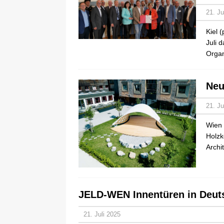
21. Ju
Kiel 
Juli 
Organ
Neu
21. Ju
Wien 
Holzk
Archi
JELD-WEN Innentüren in Deut
21. Juli 2025