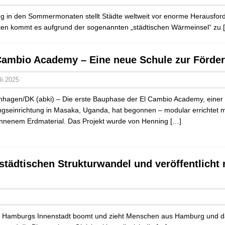
 in den Sommermonaten stellt Städte weltweit vor enorme Herausford
eten kommt es aufgrund der sogenannten „städtischen Wärmeinsel“ zu
Cambio Academy – Eine neue Schule zur Förder
li 2025
hagen/DK (abki) – Die erste Bauphase der El Cambio Academy, einer
ngseinrichtung in Masaka, Uganda, hat begonnen – modular errichtet m
nenem Erdmaterial. Das Projekt wurde von Henning
[…]
städtischen Strukturwandel und veröffentlicht
Hamburgs Innenstadt boomt und zieht Menschen aus Hamburg und dar