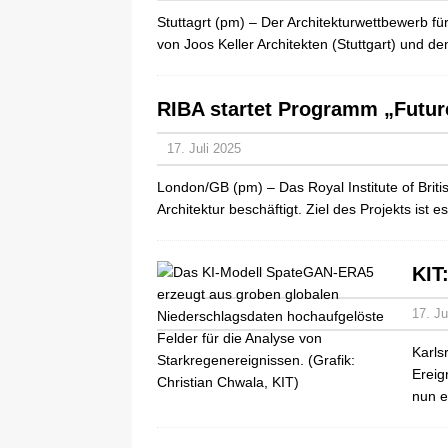
Stuttagrt (pm) – Der Architekturwettbewerb f
von Joos Keller Architekten (Stuttgart) und 
RIBA startet Programm „Future
17. Juli 2025
London/GB (pm) – Das Royal Institute of Briti
Architektur beschäftigt. Ziel des Projekts is
KIT
17. Ju
Karls
Ereig
nun e