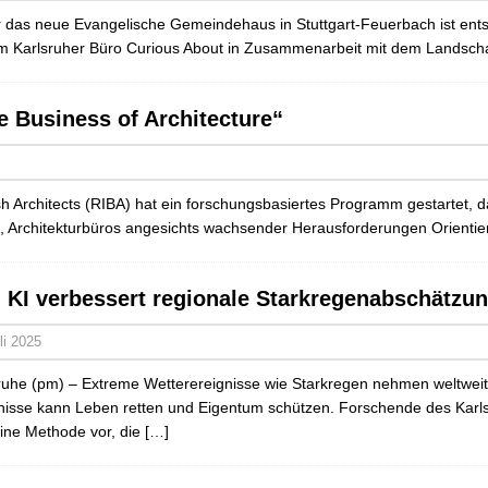
ür das neue Evangelische Gemeindehaus in Stuttgart-Feuerbach ist ents
dem Karlsruher Büro Curious About in Zusammenarbeit mit dem Landsch
 Business of Architecture“
sh Architects (RIBA) hat ein forschungsbasiertes Programm gestartet, da
t es, Architekturbüros angesichts wachsender Herausforderungen Orient
: KI verbessert regionale Starkregenabschätzu
li 2025
ruhe (pm) – Extreme Wetterereignisse wie Starkregen nehmen weltweit 
nisse kann Leben retten und Eigentum schützen. Forschende des Karlsruh
ine Methode vor, die
[…]