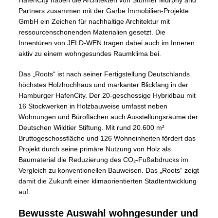
HafenCity haben die Architekten von Störmer Murphy and
Partners zusammen mit der Garbe Immobilien-Projekte
GmbH ein Zeichen für nachhaltige Architektur mit
ressourcenschonenden Materialien gesetzt. Die
Innentüren von JELD-WEN tragen dabei auch im Inneren
aktiv zu einem wohngesundes Raumklima bei.
Das „Roots“ ist nach seiner Fertigstellung Deutschlands
höchstes Holzhochhaus und markanter Blickfang in der
Hamburger HafenCity. Der 20-geschossige Hybridbau mit
16 Stockwerken in Holzbauweise umfasst neben
Wohnungen und Büroflächen auch Ausstellungsräume der
Deutschen Wildtier Stiftung. Mit rund 20.600 m²
Bruttogeschossfläche und 126 Wohneinheiten fördert das
Projekt durch seine primäre Nutzung von Holz als
Baumaterial die Reduzierung des CO₂-Fußabdrucks im
Vergleich zu konventionellen Bauweisen. Das „Roots“ zeigt
damit die Zukunft einer klimaorientierten Stadtentwicklung
auf.
Bewusste Auswahl wohngesunder und