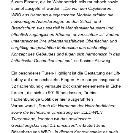
6 zum Einsatz, die im Wohnbereich teils raumhoch sowie
stumpf ausgeführt wurden. „
Die von den Objekteuren
WBO aus Hamburg ausgesuchten Modelle erfüllen die
notwendigen Anforderungen an den Schall- und
Brandschutz, was speziell in Mehrfamilienhäusern und
öffentlich zugänglichen Räumen unverzichtbar ist. Zudem
unterstreichen ihre widerstandsfähigen Oberflächen und
sorgfältig ausgewählten Materialien das nachhaltige
Konzept des Gebäudes und fügen sich harmonisch in das
ästhetische Gesamtkonzept ein“,
so Kasimir Altzweig.
Ein besonderes Türen-Highlight ist die Gestaltung der Lift-
Lobby auf den sechszehn Etagen. Hier sorgen insgesamt
32 flächenbündig verbaute Blockrahmenelemente in Eiche
furniert, die sich zu 90° öffnen lassen, für eine
flächenbündige Optik der hier ausgeführten
Vorbauwand.
„Durch die Harmonie der Holzoberflächen
sowie die technische Umsetzung der JELD-WEN
Türenanlage, konnten wir das gewünschte
Gestaltungskonzept 1:1 umsetzen
“, erläutert Jens
Bösenberg von WBO.
„In diesem Kontext spielte es auch