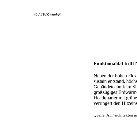
©
ATP/ZoomVP
Funktionalität trifft
Neben der hohen Flexi
sustain entstand, höc
Gebäudetechnik im Si
großzügiges Erdwärme
Headquarter mit grün
verringert den Hitzein
Quelle: ATP architekten i