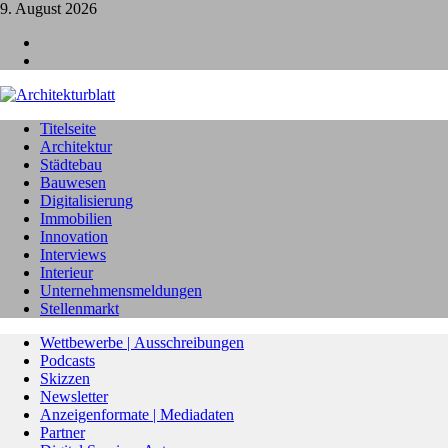
9. August 2026
L
I
Titelseite
Architektur
Städtebau
Bauwesen
Digitalisierung
Immobilien
Innovation
Interviews
Interieur
Unternehmensmeldungen
Stellenmarkt
Wettbewerbe | Ausschreibungen
Podcasts
Skizzen
Newsletter
Anzeigenformate | Mediadaten
Partner