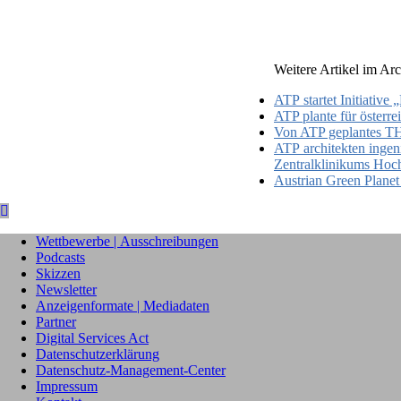
Weitere Artikel im Arc
ATP startet Initiati
ATP plante für österre
Von ATP geplantes 
ATP architekten ingen
Zentralklinikums Hoc
Austrian Green Plane
Wettbewerbe | Ausschreibungen
Podcasts
Skizzen
Newsletter
Anzeigenformate | Mediadaten
Partner
Digital Services Act
Datenschutzerklärung
Datenschutz-Management-Center
Impressum