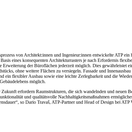
sprozess von Architekt:innen und Ingenieur:innen entwickelte ATP ein 
asis eines konsequenten Architekturrasters je nach Erfordernis flexibel
e Erweiterung der Büroflächen jederzeit möglich. Dies gewährleistet ei
tücks, ohne weitere Flächen zu versiegeln. Fassade und Innenausbau
ind ein flexibler Ausbau sowie eine leichte Zerlegbarkeit und die Wie
 Gebäudelebens möglich.
Zukunft erfordern Raumstrukturen, die sich wandelnden und neuen Bed
unktionalität und qualitätsvolle Nachhaltigkeitsmaßnahmen ermögliche
ensdauer“, so Dario Travaš, ATP-Partner und Head of Design bei ATP 