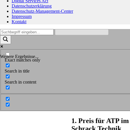
Digital Services Act
Datenschutzerklärung
Datenschutz-Management-Center
Impressum
Kontakt
Weitere Ergebnisse...
Exact matches only
Search in title
Search in content
1. Preis für ATP i
Schrack Technik