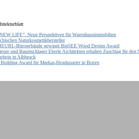
hitekturblatt
ve „NEW LIFE”. Neue Perspektiven für Warenhausimmobilien
ichischen Naturkosmetikhersteller
THEURL-Bürogebäude gewinnt BigSEE Wood Design Award
ieure und Baumschlager Eberle Architekten erhalten Zuschlag für den
hrhein in Albbruck
t Building Award für Markas-Headquarter in Bozen