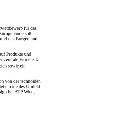
rwettbewerb für das
Bürogebäude soll
h und das Burgenland
auf Produkte und
r zentrale Firmensitz
ich sowie ein
on von der technoiden
et ein ideales Umfeld
esign bei ATP Wien,