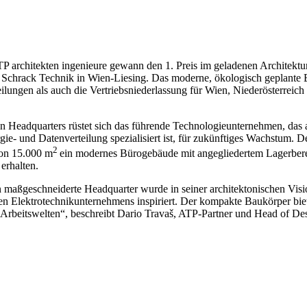
P architekten ingenieure gewann den 1. Preis im geladenen Architektu
Schrack Technik in Wien-Liesing. Das moderne, ökologisch geplante 
eilungen als auch die Vertriebsniederlassung für Wien, Niederösterreic
 Headquarters rüstet sich das führende Technologieunternehmen, das 
ie- und Datenverteilung spezialisiert ist, für zukünftiges Wachstum. De
2
von 15.000 m
ein modernes Bürogebäude mit angegliedertem Lagerbere
erhalten.
 maßgeschneiderte Headquarter wurde in seiner architektonischen Visi
en Elektrotechnikunternehmens inspiriert. Der kompakte Baukörper biet
te Arbeitswelten“, beschreibt Dario Travaš, ATP-Partner und Head of D