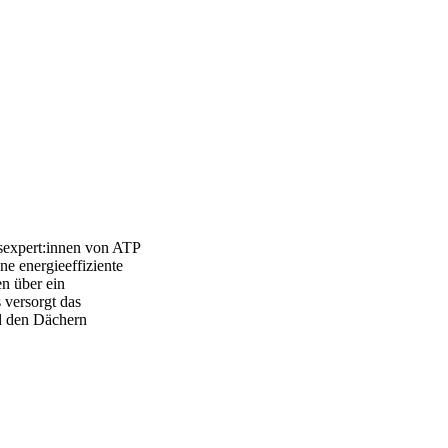
tsexpert:innen von ATP
e energieeffiziente
n über ein
versorgt das
d den Dächern