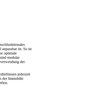
hochfunktionales
 anpassbar ist. So ist
ne optimale
 sind modular
derverwendung der
ürfnissen jederzeit
n der Immobilie
Wien.