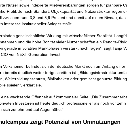
ierte Nutzer sowie indexierte Mietvereinbarungen sorgen für planbare C
iko-Profil. Je nach Standort, Objektqualität und Nutzerstruktur liegen d
ll zwischen rund 3,8 und 5,9 Prozent und damit auf einem Niveau, das 
 Interesse institutioneller Anleger stößt
binden gesellschaftliche Wirkung mit wirtschaftlicher Stabilität. Langfr
innahmen und die hohe Bonität vieler Nutzer schaffen ein Rendite-Risiko
oren gerade in volatilen Marktphasen verstärkt nachfragen“, sagt Tanja V
d CIO von NEXT Generation Invest.
 Volksheimer befindet sich der deutsche Markt noch am Anfang einer E
 bereits deutlich weiter fortgeschritten ist. „Bildungsinfrastruktur umf
n, Weiterbildungszentren, Bibliotheken oder gemischt genutzte Bildun
e spielen“, erklärt sie.
 eine wachsende Offenheit auf kommunaler Seite. „Die Zusammenarbe
privaten Investoren ist heute deutlich professioneller als noch vor zeh
n sich zunehmend auf Augenhöhe.“
chulcampus zeigt Potenzial von Umnutzungen