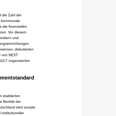
d die Zahl der
er kommunale
 die finanziellen
tzen. Vor diesem
icklern und
ungseinrichtungen
winnen, diskutierten
IO von NEXT
ULT organisierten
tmentstandard
n etablierten
e Bonität der
tschland wird soziale
institutioneller