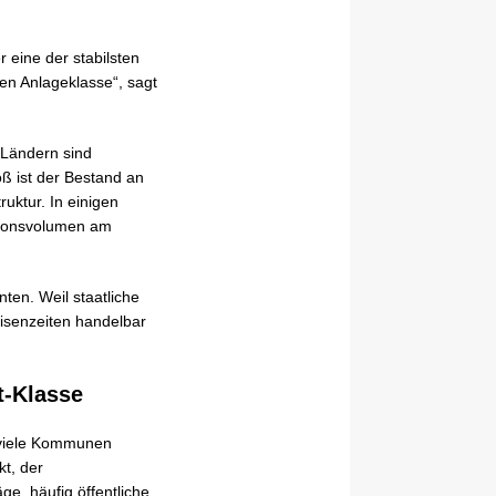
 eine der stabilsten
hen Anlageklasse“, sagt
 Ländern sind
oß ist der Bestand an
uktur. In einigen
itionsvolumen am
ten. Weil staatliche
risenzeiten handelbar
t-Klasse
n viele Kommunen
kt, der
ge, häufig öffentliche