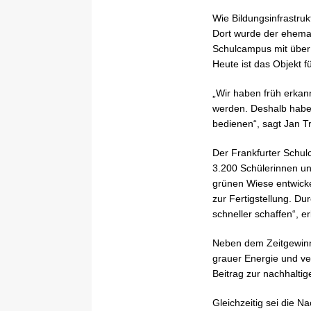
Wie Bildungsinfrastruk
Dort wurde der ehemal
Schulcampus mit über
Heute ist das Objekt f
„Wir haben früh erkan
werden. Deshalb haben
bedienen“, sagt Jan 
Der Frankfurter Schul
3.200 Schülerinnen u
grünen Wiese entwicke
zur Fertigstellung. D
schneller schaffen“, er
Neben dem Zeitgewinn
grauer Energie und ve
Beitrag zur nachhaltig
Gleichzeitig sei die N