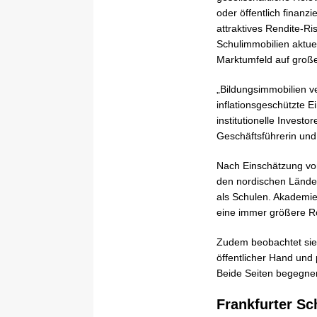
oder öffentlich finanz
attraktives Rendite-Ris
Schulimmobilien aktue
Marktumfeld auf großes
„Bildungsimmobilien ver
inflationsgeschützte E
institutionelle Invest
Geschäftsführerin un
Nach Einschätzung von
den nordischen Ländern
als Schulen. Akademie
eine immer größere Roll
Zudem beobachtet sie
öffentlicher Hand und 
Beide Seiten begegne
Frankfurter S