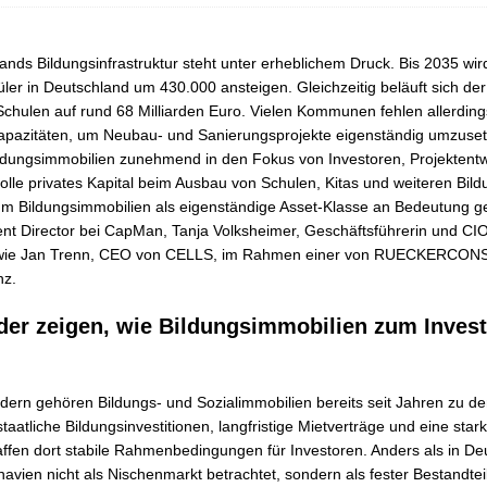
ands Bildungsinfrastruktur steht unter erheblichem Druck. Bis 2035 wir
ler in Deutschland um 430.000 ansteigen. Gleichzeitig beläuft sich d
 Schulen auf rund 68 Milliarden Euro. Vielen Kommunen fehlen allerdings
Kapazitäten, um Neubau- und Sanierungsprojekte eigenständig umzuse
ldungsimmobilien zunehmend in den Fokus von Investoren, Projektentw
e privates Kapital beim Ausbau von Schulen, Kitas und weiteren Bild
m Bildungsimmobilien als eigenständige Asset-Klasse an Bedeutung ge
ent Director bei CapMan, Tanja Volksheimer, Geschäftsführerin und C
sowie Jan Trenn, CEO von CELLS, im Rahmen einer von RUECKERCONS
nz.
der zeigen, wie Bildungsimmobilien zum Inves
dern gehören Bildungs- und Sozialimmobilien bereits seit Jahren zu de
aatliche Bildungsinvestitionen, langfristige Mietverträge und eine stark
affen dort stabile Rahmenbedingungen für Investoren. Anders als in Deu
navien nicht als Nischenmarkt betrachtet, sondern als fester Bestandteil 