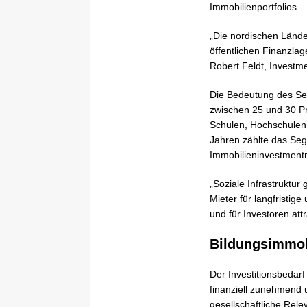
Immobilienportfolios.
„Die nordischen Länder
öffentlichen Finanzlag
Robert Feldt, Investm
Die Bedeutung des Sek
zwischen 25 und 30 Pro
Schulen, Hochschulen,
Jahren zählte das Seg
Immobilieninvestment
„Soziale Infrastruktur
Mieter für langfristig
und für Investoren attr
Bildungsimmobi
Der Investitionsbedar
finanziell zunehmend u
gesellschaftliche Rele