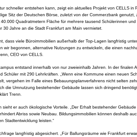
tur schneller entstehen kann, zeigt ein aktuelles Projekt von CELLS in
ige Sitz der Deutschen Börse, zuletzt von der Commerzbank genutzt,
 40.000 Quadratmetern Fläche für mehrere tausend Schülerinnen und
ür 30 Jahre an die Stadt Frankfurt am Main vermietet.
nt, dass viele Büroimmobilien außerhalb der Top-Lagen langfristig unte
 wir begonnen, alternative Nutzungen zu entwickeln, die einen nachha
Trenn, CEO von CELLS.
campus entstand innerhalb von nur zweieinhalb Jahren. In der finalen A
nd Schüler mit 290 Lehrkräften. „Wenn eine Kommune einen neuen Schu
lt, vergehen im Falle eines Bebauungsplanverfahrens nicht selten zeh
urch die Umnutzung bestehender Gebäude lassen sich dringend benötigt
klärt Trenn.
 sieht er auch ökologische Vorteile. „Der Erhalt bestehender Gebäud
rhindert Abriss sowie Neubau. Bildungsimmobilien können deshalb auc
en Stadtentwicklung leisten.“
achfrage langfristig abgesichert. „Für Ballungsräume wie Frankfurt erwar