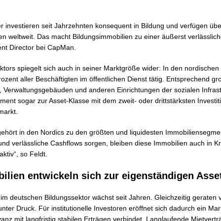
 investieren seit Jahrzehnten konsequent in Bildung und verfügen über
en weltweit. Das macht Bildungsimmobilien zu einer äußerst verlässlic
ent Director bei CapMan.
tors spiegelt sich auch in seiner Marktgröße wider: In den nordischen
zent aller Beschäftigten im öffentlichen Dienst tätig. Entsprechend gr
 Verwaltungsgebäuden und anderen Einrichtungen der sozialen Infrastr
ment sogar zur Asset-Klasse mit dem zweit- oder drittstärksten Invest
markt.
 gehört in den Nordics zu den größten und liquidesten Immobiliensegmen
e und verlässliche Cashflows sorgen, bleiben diese Immobilien auch in K
aktiv“, so Feldt.
lien entwickeln sich zur eigenständigen Asse
f im deutschen Bildungssektor wächst seit Jahren. Gleichzeitig gerate
nter Druck. Für institutionelle Investoren eröffnet sich dadurch ein Mar
vanz mit langfristig stabilen Erträgen verbindet. Langlaufende Mietverträ