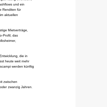
ashflows und ein
ie Renditen für
im aktuellen
istige Mietverträge,
-Profil, das
olksheimer,
ntwicklung, die in
asst heute weit mehr
gscampi werden künftig
it zwischen
n oder zwanzig Jahren.