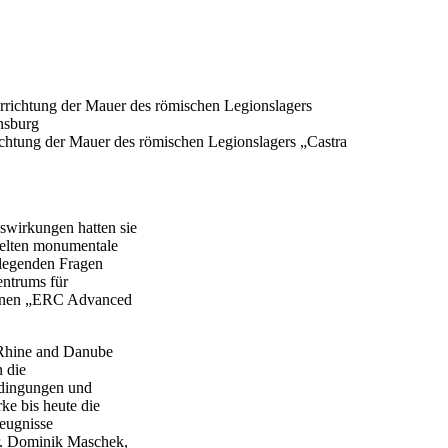
ichtung der Mauer des römischen Legionslagers „Castra
wirkungen hatten sie
ielten monumentale
dlegenden Fragen
entrums für
 einen „ERC Advanced
 Rhine and Danube
 die
edingungen und
e bis heute die
eugnisse
 Dr. Dominik Maschek,