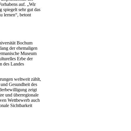
Vorhabens auf. „Wir
spiegelt sehr gut das
u lernen“, betont
niversität Bochum
tlang der ehemaligen
Germanische Museum
turelles Erbe der
m des Landes
ungen weltweit zählt,
ng und Gesundheit des
derbewilligung zeigt
äre und überregionale
iven Wettbewerb auch
onale Sichtbarkeit