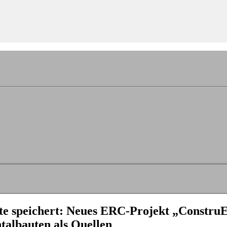
te speichert: Neues ERC-Projekt „ConstruE
albauten als Quellen