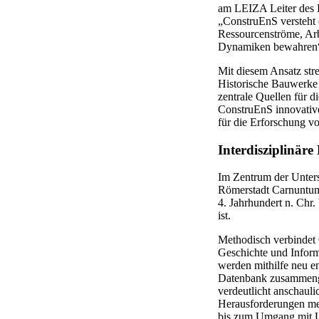
am LEIZA Leiter des K
„ConstruEnS versteht 
Ressourcenströme, Arb
Dynamiken bewahren“,
Mit diesem Ansatz str
Historische Bauwerke 
zentrale Quellen für d
ConstruEnS innovative
für die Erforschung v
Interdisziplinär
Im Zentrum der Unter
Römerstadt Carnuntum
4. Jahrhundert n. Chr.
ist.
Methodisch verbindet 
Geschichte und Infor
werden mithilfe neu en
Datenbank zusammengef
verdeutlicht anschaul
Herausforderungen men
bis zum Umgang mit U