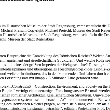
im Historischen Museum der Stadt Regensburg, veranschaulicht die Err
ischl, Museen der Stadt Regensburg
gten Bauprojekte die Entwicklung des Römischen Reiches? Welche Aus
enmanagement und gesellschaftliche Strukturen? Und welche Rolle sp
nisation eines der größten Imperien der Weltgeschichte? Diesen grun
interdisziplinäres und überregionales Forschungsprojekt des Leibniz-Z
und weiterer Institutionen, das in den kommenden fünf Jahren durch
en Forschungsrats mit knapp 2,5 Millionen Euro gefördert wird.
rojekt „ConstruEnS – Construction, Environment, and Society on the
n Empire“ verfolgt einen neuartigen Forschungsansatz: Erstmals werden
chen römischer Architektur, gesellschaftlichen Strukturen, Umweltb
ungsprozessen systematisch untersucht. „Während monumentale Bauwerk
ng des Römischen Reiches prägen, wurden sie bislang vor allem als Z
 kunsthistorischer Leistungen betrachtet“, erläutert Projektleiter Prof.