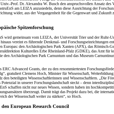
Univ.-Prof. Dr. Alexandra W. Busch den anspruchsvollen Ansatz des 
nstruEnS am LEIZA anzusiedeln, denn diese Ausrichtung der Forschung 
richtung wider, aus der Vergangenheit für die Gegenwart und Zukunft z
päische Spitzenforschung
nS wird gemeinsam vom LEIZA, der Universität Trier und der Ruhr-U
 hinaus vereint es führende Denkmal- und Forschungseinrichtungen en
en Europas: den Archäologischen Park Xanten (APX), das Römisch-
aldirektion Kulturelles Erbe Rheinland-Pfalz (GDKE), das Amt für kul
ie den Archäologischen Park Carnuntum und das Museum Carnuntinu
s ERC Advanced Grants, der zu den renommiertesten Forschungsförder
folg“, gratuliert Clemens Hoch, Minister für Wissenschaft, Weiterbildu
z den beteiligten Wissenschaftlerinnen und Wissenschaftlern. „Die För
 Potenzial in unserer Forschungslandschaft steckt – denn interdisziplin
EnS schaffen nicht nur neues Wissen, sondern haben im hochkompetit
ungsansätzen überzeugt. Damit trägt das Projekt dazu bei, die internati
eich der Wissenschaft weiter zu stärken“, so Hoch.
 den European Research Council