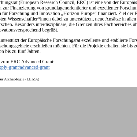
chungsrat (European Research Council, ERC) ist eine von der Europä
ion zur Finanzierung von grundlagenorientierter und exzellenter Forschu
r Forschung und Innovation „Horizon Europe“ finanziert. Ziel der E
sten Wissenschaftler*innen dabei zu unterstützen, neue Ansätze in alle
schen. Besonders interdisziplinäre, die Grenzen ihres Fachbereiches ü
novationsversprechend begrüßt.
nterstützt der Europäische Forschungsrat exzellente und etablierte Fo
schungsgebiete erschließen möchten. Für die Projekte erhalten sie bis 
n bis zu fünf Jahren.
en zum ERC Advanced Grant:
apply-grant/advanced-grant
für Archäologie (LEIZA)