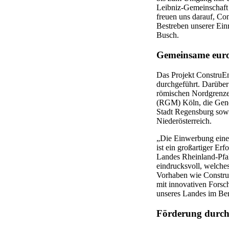
Leibniz-Gemeinschaft 
freuen uns darauf, Co
Bestreben unserer Ein
Busch.
Gemeinsame euro
Das Projekt ConstruE
durchgeführt. Darüber
römischen Nordgrenz
(RGM) Köln, die Gener
Stadt Regensburg sow
Niederösterreich.
„Die Einwerbung eine
ist ein großartiger Er
Landes Rheinland-Pfal
eindrucksvoll, welches
Vorhaben wie Constru
mit innovativen Forsch
unseres Landes im Ber
Förderung durch