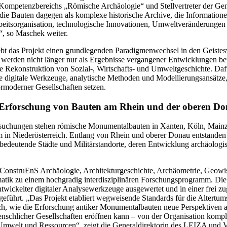
ompetenzbereichs „Römische Archäologie“ und Stellvertreter der Gene
die Bauten dagegen als komplexe historische Archive, die Information
eitsorganisation, technologische Innovationen, Umweltveränderungen 
 so Maschek weiter.
ebt das Projekt einen grundlegenden Paradigmenwechsel in den Geistes
werden nicht länger nur als Ergebnisse vergangener Entwicklungen betr
ie Rekonstruktion von Sozial-, Wirtschafts- und Umweltgeschichte. Daf
 digitale Werkzeuge, analytische Methoden und Modellierungsansätze
ormoderner Gesellschaften setzen.
e Erforschung von Bauten am Rhein und der oberen D
suchungen stehen römische Monumentalbauten in Xanten, Köln, Mainz
 in Niederösterreich. Entlang von Rhein und oberer Donau entstande
 bedeutende Städte und Militärstandorte, deren Entwicklung archäologisc
ConstruEnS Archäologie, Architekturgeschichte, Archäometrie, Geowis
matik zu einem hochgradig interdisziplinären Forschungsprogramm. D
twickelter digitaler Analysewerkzeuge ausgewertet und in einer frei z
ührt. „Das Projekt etabliert wegweisende Standards für die Altertum
ich, wie die Erforschung antiker Monumentalbauten neue Perspektiven a
schlicher Gesellschaften eröffnen kann – von der Organisation komple
mwelt und Ressourcen“, zeigt die Generaldirektorin des LEIZA und Vi