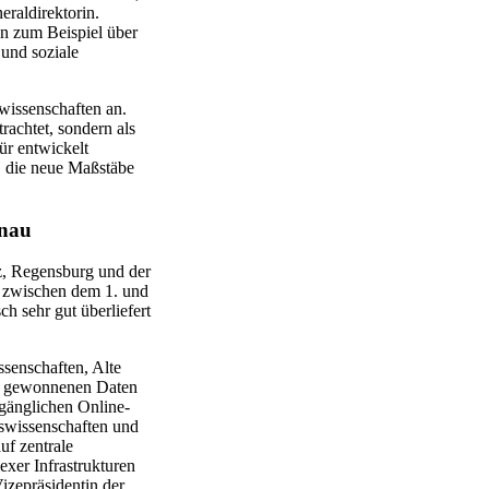
raldirektorin.
en zum Beispiel über
und soziale
wissenschaften an.
achtet, sondern als
ür entwickelt
, die neue Maßstäbe
onau
, Regensburg und der
n zwischen dem 1. und
h sehr gut überliefert
senschaften, Alte
ie gewonnenen Daten
ugänglichen Online-
swissenschaften und
uf zentrale
xer Infrastrukturen
zepräsidentin der