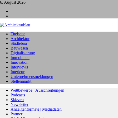
6. August 2026
L
I
Titelseite
Architektur
Städtebau
Bauwesen
Digitalisierung
Immobilien
Innovation
Interviews
Interieur
Unternehmensmeldungen
Stellenmarkt
Wettbewerbe | Ausschreibungen
Podcasts
Skizzen
Newsletter
Anzeigenformate | Mediadaten
Partner