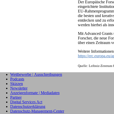
Der Europäische Fors
eingerichtete Institut
EU-Rahmenprogramm fü
die besten und kreativ
entdecken und zu erfor
werden hierbei als in
Mit Advanced Grants u
Forscher, die neue For
über einen Zeitraum vo
Weitere Information
https://erc.europa.eu/
Quelle: Leibniz-Zentrum 
Wettbewerbe | Ausschreibungen
Podcasts
Skizzen
Newsletter
Anzeigenformate | Mediadaten
Partner
Digital Services Act
Datenschutzerklärung
Datenschutz-Management-Center