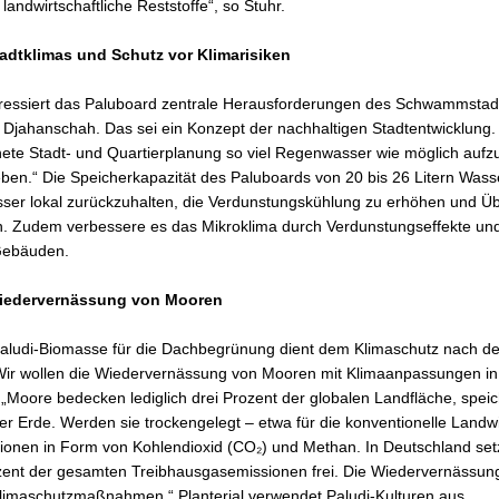
andwirtschaftliche Reststoffe“, so Stuhr.
adtklimas und Schutz vor Klimarisiken
essiert das Paluboard zentrale Herausforderungen des Schwammstadt-
 Djahanschah. Das sei ein Konzept der nachhaltigen Stadtentwicklung.
gnete Stadt- und Quartierplanung so viel Regenwasser wie möglich auf
eben.“ Die Speicherkapazität des Paluboards von 20 bis 26 Litern Was
ser lokal zurückzuhalten, die Verdunstungskühlung zu erhöhen und Üb
. Zudem verbessere es das Mikroklima durch Verdunstungseffekte und
 Gebäuden.
Wiedervernässung von Mooren
aludi-Biomasse für die Dachbegrünung dient dem Klimaschutz nach de
„Wir wollen die Wiedervernässung von Mooren mit Klimaanpassungen in
„Moore bedecken lediglich drei Prozent der globalen Landfläche, spei
er Erde. Werden sie trockengelegt – etwa für die konventionelle Landw
ionen in Form von Kohlendioxid (CO₂) und Methan. In Deutschland se
ent der gesamten Treibhausgasemissionen frei. Die Wiedervernässung
 Klimaschutzmaßnahmen.“ Planterial verwendet Paludi-Kulturen aus