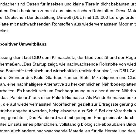
dächer sind Oasen für Insekten und kleine Tiere in dicht bebauten u
dem Dach bestehen zumeist aus mineralischen Rohstoffen. Diese Mater
er Deutschen Bundesstiftung Umwelt (DBU) mit 125.000 Euro geförderte
latte mit nachwachsenden Rohstoffen aus wiedervernässtem Moor mit 
ckelt.
ositiver Umweltbilanz
sung dient laut DBU dem Klimaschutz, der Biodiversität und der Regu
chermaßen. „Das Startup zeigt, wie nachwachsende Rohstoffe von wie
ive Baustoffe technisch und wirtschaftlich realisierbar sind“, so DBU-G
drei Gründer des Kieler Startups Hannes Stuhr, Mika Siponen und Cla
ran, eine nachhaltigere Alternative zu herkömmlichen Nährbodenplatten 
rbeiten. Es handelt sich um Dachbegrünung aus einer dünnen Nährbod
ch das „Paluboard“ aus einer Paludi-Biomasse. Als Paludi-Biomasse bez
, die auf wiedervernässten Moorflächen gezielt zur Ertragssteigerung 
etriebe angebaut werden, beispielsweise aus Schilf. Bei der Verarbeitu
ung geachtet: „Das Paluboard wird mit geringem Energieeinsatz durch 
er Einsatz eines pflanzlichen, vollständig biologisch-abbaubaren Bindem
könnten auch andere nachwachsende Materialien für die Herstellung de