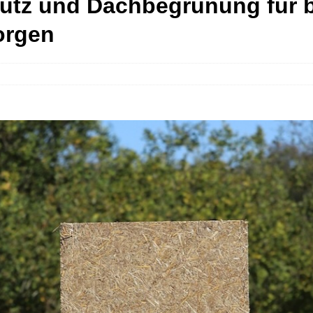
utz und Dachbegrünung für 
orgen