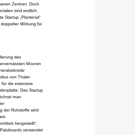
rbanen Zentren. Doch
ialien sind endlich.
 Startup „Planterial“
doppelter Wirkung für
lierung des
dervernässten Mooren
eneralsekretär
udius von Thaler
für die extensive
enplatte. Das Startup
eichnet man
der
ng der Rohstoffe wird
ein
ittels hergestellt“,
s Paluboards verwendet