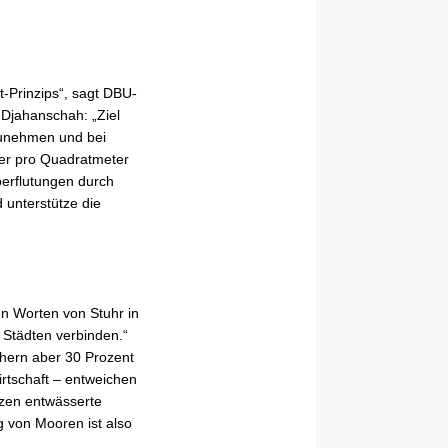
Prinzips“, sagt DBU-
 Djahanschah: „Ziel
zunehmen und bei
ser pro Quadratmeter
erflutungen durch
 unterstütze die
n Worten von Stuhr in
 Städten verbinden.“
chern aber 30 Prozent
irtschaft – entweichen
tzen entwässerte
 von Mooren ist also