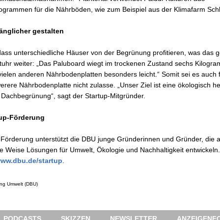
grammen für die Nährböden, wie zum Beispiel aus der Klimafarm Schl
nglicher gestalten
, dass unterschiedliche Häuser von der Begrünung profitieren, was das 
Stuhr weiter: „Das Paluboard wiegt im trockenen Zustand sechs Kilogr
 vielen anderen Nährbodenplatten besonders leicht.“ Somit sei es auch 
werere Nährbodenplatte nicht zulasse. „Unser Ziel ist eine ökologisch 
 Dachbegrünung“, sagt der Startup-Mitgründer.
tup-Förderung
-Förderung unterstützt die DBU junge Gründerinnen und Gründer, die a
hige Weise Lösungen für Umwelt, Ökologie und Nachhaltigkeit entwickeln
www.dbu.de/startup
.
ung Umwelt (DBU)
PODCASTS
SKIZZEN
NEWSLETTER
ANZEIGENFO