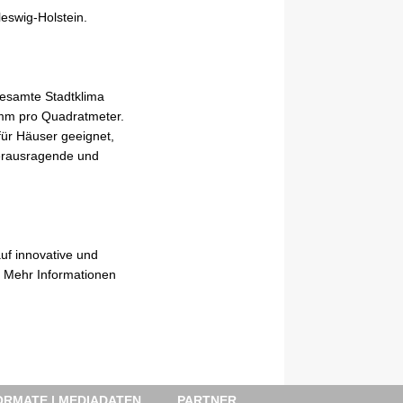
eswig-Holstein.
gesamte Stadtklima
amm pro Quadratmeter.
für Häuser geeignet,
herausragende und
uf innovative und
. Mehr Informationen
RMATE | MEDIADATEN
PARTNER