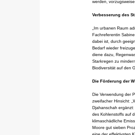
werden, vorzugsweise l
Verbesserung des St
„Im urbanen Raum adr
Fachreferentin Sabine
dabei ist, durch geei
Bedarf wieder freizug
diene dazu, Regenwas
Starkregen zu mindern
Biodiversität auf den
Die Förderung der 
Die Verwendung der P
zweifacher Hinsicht: 
Djahanschah ergänzt: 
des Kohlenstoffs auf d
klimaschädliche Emiss
Moore gut sieben Proz
eine der effektivsten