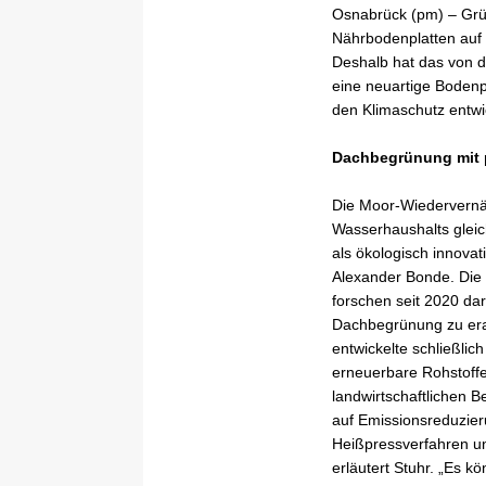
Osnabrück (pm) – Grün
Nährbodenplatten auf 
Deshalb hat das von d
eine neuartige Bodenp
den Klimaschutz entwi
Dachbegrünung mit p
Die Moor-Wiedervernäs
Wasserhaushalts glei
als ökologisch innovat
Alexander Bonde. Die 
forschen seit 2020 da
Dachbegrünung zu era
entwickelte schließli
erneuerbare Rohstoffe
landwirtschaftlichen B
auf Emissionsreduzier
Heißpressverfahren unt
erläutert Stuhr. „Es 