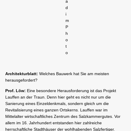
a
d
i
m
P
h
o
t
o
Architekturblatt:
Welches Bauwerk hat Sie am meisten
herausgefordert?
Prof. Löw:
Eine besondere Herausforderung ist das Projekt
Lauffen an der Traun. Denn hier geht es nicht nur um die
Sanierung eines Einzeldenkmals, sondern gleich um die
Revitalisierung eines ganzen Ortskerns. Lauffen war im
Mittelalter wirtschaftliches Zentrum des Salzkammergutes. Vor
allem im 16. Jahrhundert entstanden hier zahlreiche
herrschaftliche Stadthäuser der wohlhabenden Salzfertiger.