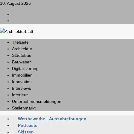
10. August 2026
L
I
Titelseite
Architektur
Städtebau
Bauwesen
Digitalisierung
Immobilien
Innovation
Interviews
Interieur
Unternehmensmeldungen
Stellenmarkt
Wettbewerbe | Ausschreibungen
Podcasts
Skizzen