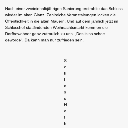
Nach einer zweieinhalbjährigen Sanierung erstrahlte das Schloss
wieder im alten Glanz. Zahlreiche Veranstaltungen locken die
Öffentlichkeit in die alten Mauern. Und auf dem jährlich jetzt im
Schlosshof stattfindenden Weihnachtsmarkt kommen die
Dorfbewohner ganz zutraulich zu uns. „Des is so schee
geworde“. Da kann man nur zufrieden sein.
S
c
h
l
o
s
s
H
o
f
h