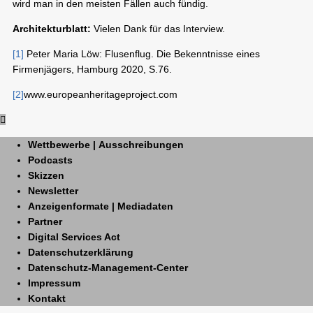
wird man in den meisten Fällen auch fündig.
Architekturblatt:
Vielen Dank für das Interview.
[1]
Peter Maria Löw: Flusenflug. Die Bekenntnisse eines
Firmenjägers, Hamburg 2020, S.76.
[2]
www.europeanheritageproject.com
Wettbewerbe | Ausschreibungen
Podcasts
Skizzen
Newsletter
Anzeigenformate | Mediadaten
Partner
Digital Services Act
Datenschutzerklärung
Datenschutz-Management-Center
Impressum
Kontakt