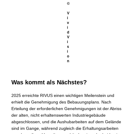
©
V
i
v
i
d
V
i
s
i
o
n
Was kommt als Nächstes?
2025 erreichte RIVUS einen wichtigen Meilenstein und
erhielt die Genehmigung des Bebauungsplans. Nach
Erteilung der erforderlichen Genehmigungen ist der Abriss
der alten, nicht erhaltenswerten Industriegebäude
abgeschlossen, und die Aushubarbeiten auf dem Gelände
sind im Gange, während zugleich die Erhaltungsarbeiten