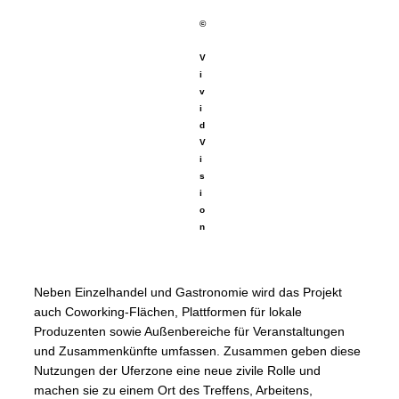
©
V
i
v
i
d
V
i
s
i
o
n
Neben Einzelhandel und Gastronomie wird das Projekt
auch Coworking-Flächen, Plattformen für lokale
Produzenten sowie Außenbereiche für Veranstaltungen
und Zusammenkünfte umfassen. Zusammen geben diese
Nutzungen der Uferzone eine neue zivile Rolle und
machen sie zu einem Ort des Treffens, Arbeitens,