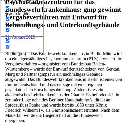
Psychotraumazentrum für das
Exact matches only
Bundeswehrkrankenhaus: gmp gewinnt
Search in title
Vergabeverfahren mit Entwurf für
Behandlungs- und Unterkunftsgebäude
Search in content
21. August 2023
Berlin (pm) – Das Bundeswehrkrankenhaus in Berlin-Mitte wird
um ein eigenständiges Psychotraumazentrum (PTZ) erweitert. Im
Vergabeverfahren – organisiert vom Bundesbau Baden-
Württemberg – wurde der Entwurf der Architekten von Gerkan,
Marg und Partner (gmp) für ein nachhaltiges Gebäude
ausgewählt. Das Bundeswehrkrankenhaus in Berlin ist eines von
fünf in Deutschland und das einzige mit einer eigenen
psychiatrischen Forschungsabteilung. Zudem ist es ein
akademisches Lehrkrankenhaus der Charité. Es befindet sich in
zentraler Lage nahe des Berliner Hauptbahnhofs, direkt am
Spreezufluss Panke und wurde bereits 1853 unter König
Friedrich Wilhelm IV. als Garnisonslazarett errichtet. Nach dem
Mauerfall wurde die Liegenschaft an die Bundeswehr
übergeben.