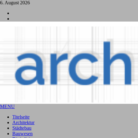
6. August 2026
L
I
MENU
Titelseite
Architektur
Städtebau
Bauwesen