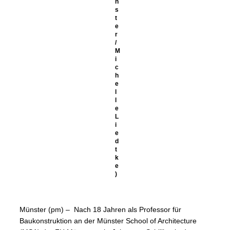
n
s
t
e
r
/
M
i
c
h
e
l
l
e
L
i
e
d
t
k
e
)
Münster (pm) – Nach 18 Jahren als Professor für
Baukonstruktion an der Münster School of Architecture