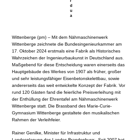
r
d
u
a
Wittenberge (pm) – Mit dem Nähmaschinenwerk
Wittenberge zeichnete die Bundesingenieurkammer am
17. Oktober 2024 erstmals eine Fabrik als Historisches
Wahrzeichen der Ingenieurbaukunst in Deutschland aus.
Maßgebend für diese Entscheidung waren einerseits das
Hauptgebäude des Werkes von 1907 als früher, großer
und sehr leistungsfähiger Eisenbetonskelettbau, sowie
andererseits das weit entwickelte Konzept der Fabrik. Vor
rund 120 Gästen fand die feierliche Preisverleihung mit
der Enthüllung der Ehrentafel am Nähmaschinenwerk
Wittenberge statt. Die Brassband des Marie-Curie-
Gymnasium Wittenberge gestaltete den musikalischen
Rahmen der Verleihfeier.
Rainer Genilke, Minister für Infrastruktur und
Landesplanung des Landes Brandenburg: „Seit 2007 hat