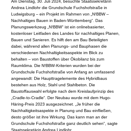
Am Dienstag, 30. Juli 2024, besuchte Staatssekretärin
Andrea Lindlohr die Grundschule Fuchshofstraße in
Ludwigsburg – ein Projekt im Rahmen von „N!BBW –
Nachhaltiges Bauen in Baden-Württemberg“. Das
Planungswerkzeug „N!BBW“ ist ein onlinebasierter,
kostenloser Leitfaden des Landes für nachhaltiges Planen,
Bauen und Sanieren. Es hilft den am Bau Beteiligten
dabei, während allen Planungs- und Bauphasen die
verschiedenen Nachhaltigkeitsaspekte im Blick zu
behalten – von Baustoffen über Ökobilanz bis zum
Raumklima. Die N!BBW-Kriterien wurden bei der
Grundschule Fuchshofstraße von Anfang an umfassend
angewandt: Die Haupttragelemente des Hybridbaus
bestehen aus Holz, Stahl und Stahlbeton. Die
Baustoffauswahl erfolgte nach dem Kreislaufprinzip des
„Cradle-to-Cradle“. Der Neubau wurde mit dem Hugo-
Häring-Preis 2023 ausgezeichnet. „Je früher die
Nachhaltigkeitsaspekte in Planung und Bau einfließen,
desto größer ist ihre Wirkung. Das kann man an der
Grundschule Fuchshofstraße ganz deutlich sehen“, sagte
Staatssekretärin Andrea Lindlohr.