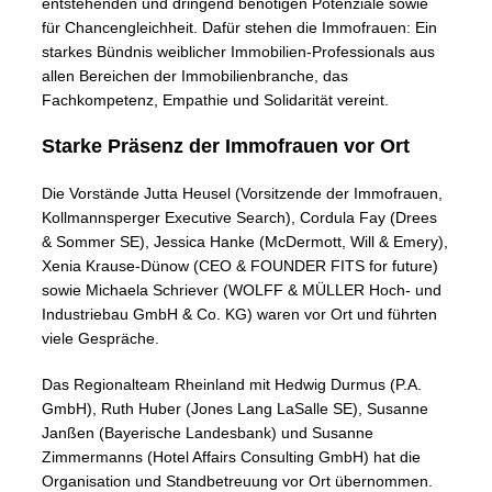
entstehenden und dringend benötigen Potenziale sowie
für Chancengleichheit. Dafür stehen die Immofrauen: Ein
starkes Bündnis weiblicher Immobilien-Professionals aus
allen Bereichen der Immobilienbranche, das
Fachkompetenz, Empathie und Solidarität vereint.
Starke Präsenz der Immofrauen vor Ort
Die Vorstände Jutta Heusel (Vorsitzende der Immofrauen,
Kollmannsperger Executive Search), Cordula Fay (Drees
& Sommer SE), Jessica Hanke (McDermott, Will & Emery),
Xenia Krause-Dünow (CEO & FOUNDER FITS for future)
sowie Michaela Schriever (WOLFF & MÜLLER Hoch- und
Industriebau GmbH & Co. KG) waren vor Ort und führten
viele Gespräche.
Das Regionalteam Rheinland mit Hedwig Durmus (P.A.
GmbH), Ruth Huber (Jones Lang LaSalle SE), Susanne
Janßen (Bayerische Landesbank) und Susanne
Zimmermanns (Hotel Affairs Consulting GmbH) hat die
Organisation und Standbetreuung vor Ort übernommen.