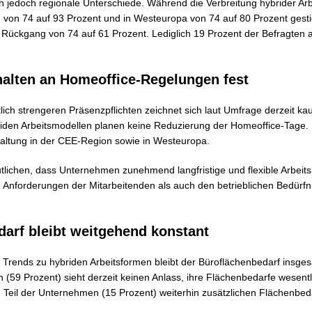
ch jedoch regionale Unterschiede. Während die Verbreitung hybrider Arb
h von 74 auf 93 Prozent und in Westeuropa von 74 auf 80 Prozent gesti
Rückgang von 74 auf 61 Prozent. Lediglich 19 Prozent der Befragten ar
alten an Homeoffice-Regelungen fest
lich strengeren Präsenzpflichten zeichnet sich laut Umfrage derzeit ka
iden Arbeitsmodellen planen keine Reduzierung der Homeoffice-Tage.
Haltung in der CEE-Region sowie in Westeuropa.
tlichen, dass Unternehmen zunehmend langfristige und flexible Arbeits
 Anforderungen der Mitarbeitenden als auch den betrieblichen Bedürf
arf bleibt weitgehend konstant
 Trends zu hybriden Arbeitsformen bleibt der Büroflächenbedarf insgesa
n (59 Prozent) sieht derzeit keinen Anlass, ihre Flächenbedarfe wesent
n Teil der Unternehmen (15 Prozent) weiterhin zusätzlichen Flächenbed