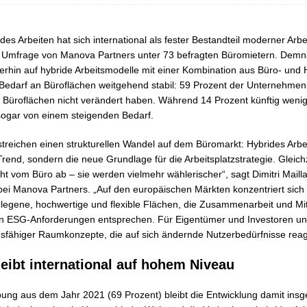
s Arbeiten hat sich international als fester Bestandteil moderner Arbei
le Umfrage von Manova Partners unter 73 befragten Büromietern. Demn
rhin auf hybride Arbeitsmodelle mit einer Kombination aus Büro- und 
er Bedarf an Büroflächen weitgehend stabil: 59 Prozent der Unternehme
 Büroflächen nicht verändert haben. Während 14 Prozent künftig wenig
sogar von einem steigenden Bedarf.
treichen einen strukturellen Wandel auf dem Büromarkt: Hybrides Arbei
end, sondern die neue Grundlage für die Arbeitsplatzstrategie. Gleich
t vom Büro ab – sie werden vielmehr wählerischer“, sagt Dimitri Maill
i Manova Partners. „Auf den europäischen Märkten konzentriert sich
egene, hochwertige und flexible Flächen, die Zusammenarbeit und Mit
en ESG-Anforderungen entsprechen. Für Eigentümer und Investoren unte
fähiger Raumkonzepte, die auf sich ändernde Nutzerbedürfnisse reag
eibt international auf hohem Niveau
bung aus dem Jahr 2021 (69 Prozent) bleibt die Entwicklung damit insge