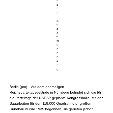
h
a
f
t
:
S
t
a
d
t
N
ü
r
n
b
e
r
g
Berlin (pm) – Auf dem ehemaligen
Reichsparteitagsgelände in Nürnberg befindet sich die für
die Parteitage der NSDAP geplante Kongresshalle. Mit den
Bauarbeiten für den 118.000 Quadratmeter großen
Rundbau wurde 1935 begonnen, sie gerieten jedoch