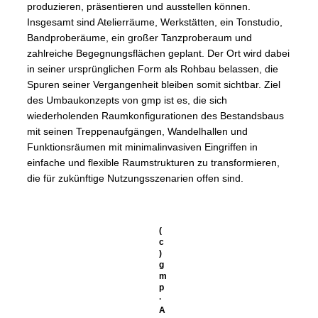
produzieren, präsentieren und ausstellen können.
Insgesamt sind Atelierräume, Werkstätten, ein Tonstudio,
Bandproberäume, ein großer Tanzproberaum und
zahlreiche Begegnungsflächen geplant. Der Ort wird dabei
in seiner ursprünglichen Form als Rohbau belassen, die
Spuren seiner Vergangenheit bleiben somit sichtbar. Ziel
des Umbaukonzepts von gmp ist es, die sich
wiederholenden Raumkonfigurationen des Bestandsbaus
mit seinen Treppenaufgängen, Wandelhallen und
Funktionsräumen mit minimalinvasiven Eingriffen in
einfache und flexible Raumstrukturen zu transformieren,
die für zukünftige Nutzungsszenarien offen sind.
(
c
)
g
m
p
·
A