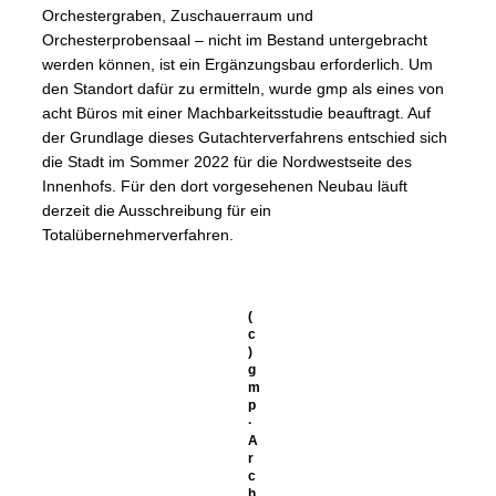
Orchestergraben, Zuschauerraum und
Orchesterprobensaal – nicht im Bestand untergebracht
werden können, ist ein Ergänzungsbau erforderlich. Um
den Standort dafür zu ermitteln, wurde gmp als eines von
acht Büros mit einer Machbarkeitsstudie beauftragt. Auf
der Grundlage dieses Gutachterverfahrens entschied sich
die Stadt im Sommer 2022 für die Nordwestseite des
Innenhofs. Für den dort vorgesehenen Neubau läuft
derzeit die Ausschreibung für ein
Totalübernehmerverfahren.
(
c
)
g
m
p
·
A
r
c
h