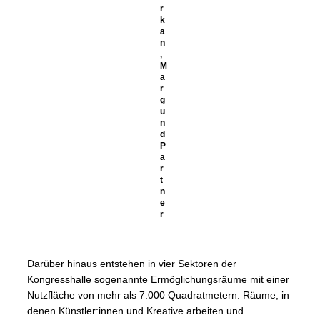
r
k
a
n
,
M
a
r
g
u
n
d
P
a
r
t
n
e
r
Darüber hinaus entstehen in vier Sektoren der
Kongresshalle sogenannte Ermöglichungsräume mit einer
Nutzfläche von mehr als 7.000 Quadratmetern: Räume, in
denen Künstler:innen und Kreative arbeiten und