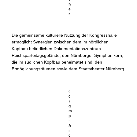
n
e
r
Die gemeinsame kulturelle Nutzung der Kongresshalle
ermöglicht Synergien zwischen dem im nördlichen
Kopfbau befindlichen Dokumentationszentrum
Reichsparteitagsgelände, den Nürnberger Symphonikern,
die im südlichen Kopfbau beheimatet sind, den
Ermöglichungsräumen sowie dem Staatstheater Nürnberg.
(
c
)
g
m
p
·
A
r
c