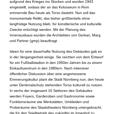
aufgrund des Krieges ins Stocken und wurden 1943
eingestellt, sodass der an das Kolosseum in Rom
erinnernde Bau heute als Torso dasteht. Nun soll das
monumentale Relikt, das bisher größtenteils ohne
langfristige Nutzung blieb, für künstlerische und kulturelle
Zwecke ertüchtigt werden. Mit der Planung des
Innenausbaus wurden die Architekten von Gerkan, Marg
und Partner (gmp) beauftragt.
Ideen für eine dauerhafte Nutzung des Gebäudes gab es
in der Vergangenheit einige. Sie reichten von dem Entwurf
für ein Fußballstadion in den 1950er-Jahren bis zu einem
Einkaufszentrum in den 1980ern. Nach intensiver
öffentlicher Diskussion über eine angemessene
Erinnerungskultur plant die Stadt Nürnberg nun, den heute
unter Denkmalschutz stehenden Torso kulturell zu nutzen.
In sechs der insgesamt 16 Sektoren des Gebäudes
werden Foyers, Garderoben und Gastronomie sowie
Funktionsräume wie Werkstätten, Umkleiden und
Proberäume des Staatstheaters Nürnberg untergebracht,
die für den Spielbetrieb des zukünftig im Innenhof zu