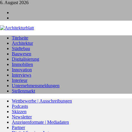
6. August 2026
L
I
Titelseite
Architektur
Städtebau
Bauwesen
Digitalisierung
Immobilien
Innovation
Interviews
Interieur
Unternehmensmeldungen
Stellenmarkt
Wettbewerbe | Ausschreibungen
Podcasts
Skizzen
Newsletter
Anzeigenformate | Mediadaten
Partner