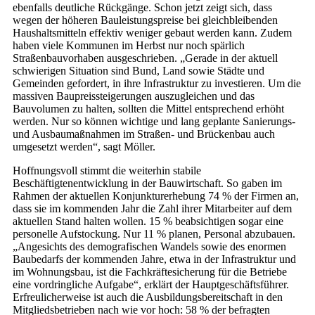
ebenfalls deutliche Rückgänge. Schon jetzt zeigt sich, dass
wegen der höheren Bauleistungspreise bei gleichbleibenden
Haushaltsmitteln effektiv weniger gebaut werden kann. Zudem
haben viele Kommunen im Herbst nur noch spärlich
Straßenbauvorhaben ausgeschrieben. „Gerade in der aktuell
schwierigen Situation sind Bund, Land sowie Städte und
Gemeinden gefordert, in ihre Infrastruktur zu investieren. Um die
massiven Baupreissteigerungen auszugleichen und das
Bauvolumen zu halten, sollten die Mittel entsprechend erhöht
werden. Nur so können wichtige und lang geplante Sanierungs-
und Ausbaumaßnahmen im Straßen- und Brückenbau auch
umgesetzt werden“, sagt Möller.
Hoffnungsvoll stimmt die weiterhin stabile
Beschäftigtenentwicklung in der Bauwirtschaft. So gaben im
Rahmen der aktuellen Konjunkturerhebung 74 % der Firmen an,
dass sie im kommenden Jahr die Zahl ihrer Mitarbeiter auf dem
aktuellen Stand halten wollen. 15 % beabsichtigen sogar eine
personelle Aufstockung. Nur 11 % planen, Personal abzubauen.
„Angesichts des demografischen Wandels sowie des enormen
Baubedarfs der kommenden Jahre, etwa in der Infrastruktur und
im Wohnungsbau, ist die Fachkräftesicherung für die Betriebe
eine vordringliche Aufgabe“, erklärt der Hauptgeschäftsführer.
Erfreulicherweise ist auch die Ausbildungsbereitschaft in den
Mitgliedsbetrieben nach wie vor hoch: 58 % der befragten