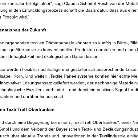
ein zentraler Erfolgsfaktor“, sagt Claudia Schödel-Reich von der Möbel
dung in den Entwicklungsprozess schafft die Basis dafür, dass aus eine
s Produkt wird.“
nenausbau der Zukunft
ervorgehenden textilen Dämmpaneele könnten so künftig in Büro-, Bil
haltige Alternative zu konventionellen Produkten darstellen und einen 
her Behaglichkeit und ökologischem Bauen leisten.
au werden flexible, nachhaltige und gestalterisch ansprechende Lös
Isabell Korn. Und weiter: „Textile Paneelsysteme können hier echte Me
 innovativer Lösungsansatz geliefert werden, der nachhaltige Materialn
nologische Exzellenz verbindet – und damit ein positives Signal für d
rfranken und darüber hinaus setzt.
eim TextilTreff Oberfranken
and durch eine Begegnung bei einem „TextilTreff Oberfranken“, einer N
GmbH und dem Verband der Bayerischen Textil- und Bekleidungsindustri
ch über aktuelle Trends und Innovationen in der Textilindustrie einlä