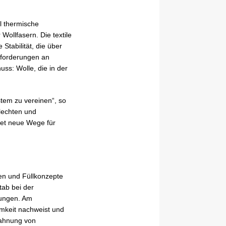
hl thermische
ollfasern. Die textile
Stabilität, die über
Anforderungen an
ss: Wolle, die in der
ystem zu vereinen“, so
Flechten und
net neue Wege für
ren und Füllkonzepte
tab bei der
rungen. Am
amkeit nachweist und
zahnung von