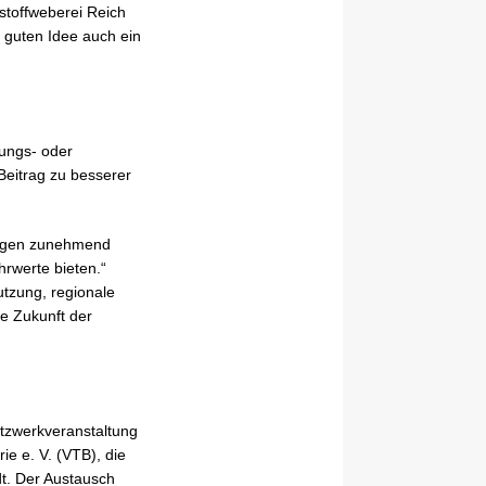
stoffweberei Reich
r guten Idee auch ein
dungs- oder
Beitrag zu besserer
ungen zunehmend
hrwerte bieten.“
utzung, regionale
ie Zukunft der
etzwerkveranstaltung
e e. V. (VTB), die
dt. Der Austausch