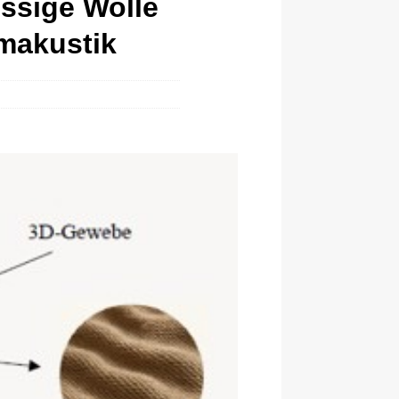
ssige Wolle
makustik