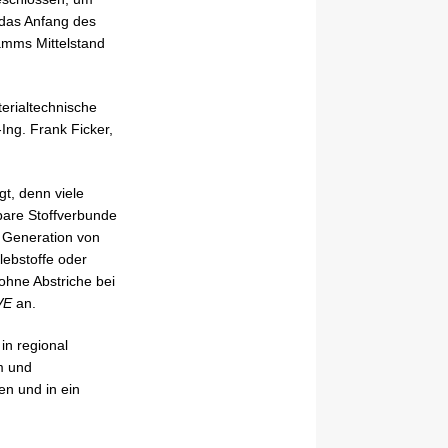
 das Anfang des
amms Mittelstand
erialtechnische
Ing. Frank Ficker,
t, denn viele
bare Stoffverbunde
e Generation von
ebstoffe oder
ohne Abstriche bei
VE
an.
in regional
fm und
en und in ein