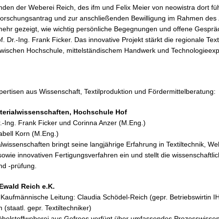
n der Weberei Reich, des ifm und Felix Meier von neowistra dort führt
rschungsantrag und zur anschließenden Bewilligung im Rahmen des
l mehr gezeigt, wie wichtig persönliche Begegnungen und offene Gesprä
of. Dr.-Ing. Frank Ficker. Das innovative Projekt stärkt die regionale Text
zwischen Hochschule, mittelständischem Handwerk und Technologieexp
pertisen aus Wissenschaft, Textilproduktion und Fördermittelberatung:
 Materialwissenschaften, Hochschule Hof
Dr.-Ing. Frank Ficker und Corinna Anzer (M.Eng.)
abell Korn (M.Eng.)
ialwissenschaften bringt seine langjährige Erfahrung in Textiltechnik, W
owie innovativen Fertigungsverfahren ein und stellt die wissenschaftlic
nd -prüfung.
Ewald Reich e.K.
 Kaufmännische Leitung: Claudia Schödel-Reich (gepr. Betriebswirtin I
(staatl. gepr. Textiltechniker)
Möbelstoffweberei aus Gefrees verfügt über umfassendes Prozesswissen 