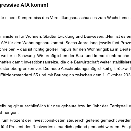
ressive AfA kommt
eute einem Kompromiss des Vermittlungsausschusses zum Wachstums
ministerin für Wohnen, Stadtentwicklung und Bauwesen: „Nun ist es e
 AfA für den Wohnungsbau kommt. Sechs Jahre lang jeweils fünf Proze
schreiben – das ist richtig großer Impuls für den Wohnungsbau in Deut
eiter in Schwung. Wir ermöglichen der Bau- und Immobilienbranche In
affen damit Investitionsanreize, die die Bauwirtschaft weiter stabilisi
ostenobergrenzen vor. Die neue Abschreibungsmöglichkeit gilt rückwirk
 Effizienzstandard 55 und mit Baubeginn zwischen dem 1. Oktober 20
:
ibung gilt ausschließlich für neu gebaute bzw. im Jahr der Fertigstel
ohnungen.
 fünf Prozent der Investitionskosten steuerlich geltend gemacht werde
 fünf Prozent des Restwertes steuerlich geltend gemacht werden. Es gi