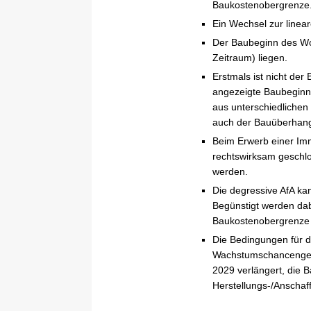
Baukostenobergrenze
Ein Wechsel zur linear
Der Baubeginn des W
Zeitraum) liegen.
Erstmals ist nicht de
angezeigte Baubeginn.
aus unterschiedlichen
auch der Bauüberhan
Beim Erwerb einer Im
rechtswirksam geschlo
werden.
Die degressive AfA k
Begünstigt werden da
Baukostenobergrenze 
Die Bedingungen für 
Wachstumschancengese
2029 verlängert, die 
Herstellungs-/Anschaf