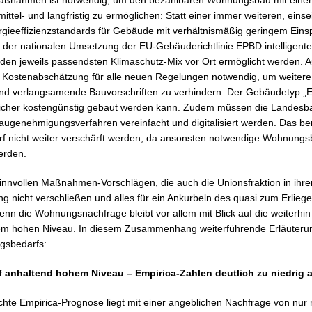
ttel- und langfristig zu ermöglichen: Statt einer immer weiteren, einse
gieeffizienzstandards für Gebäude mit verhältnismäßig geringem Eins
der nationalen Umsetzung der EU-Gebäuderichtlinie EPBD intelligente, 
 den jeweils passendsten Klimaschutz-Mix vor Ort ermöglicht werden. 
 Kostenabschätzung für alle neuen Regelungen notwendig, um weitere
und verlangsamende Bauvorschriften zu verhindern. Der Gebäudetyp „E
sicher kostengünstig gebaut werden kann. Zudem müssen die Landes
Baugenehmigungsverfahren vereinfacht und digitalisiert werden. Das bere
rf nicht weiter verschärft werden, da ansonsten notwendige Wohnungs
erden.
innvollen Maßnahmen-Vorschlägen, die auch die Unionsfraktion in ihrem
rung nicht verschließen und alles für ein Ankurbeln des quasi zum Erl
n die Wohnungsnachfrage bleibt vor allem mit Blick auf die weiterhin
m hohen Niveau. In diesem Zusammenhang weiterführende Erläuteru
gsbedarfs:
anhaltend hohem Niveau – Empirica-Zahlen deutlich zu niedrig 
lichte Empirica-Prognose liegt mit einer angeblichen Nachfrage von nur