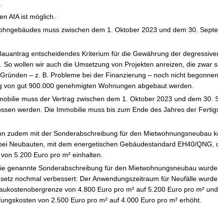
.
en AfA ist möglich.
ohngebäudes muss zwischen dem 1. Oktober 2023 und dem 30. Septe
r Bauantrag entscheidendes Kriterium für die Gewährung der degressive
 So wollen wir auch die Umsetzung von Projekten anreizen, die zwar s
 Gründen – z. B. Probleme bei der Finanzierung – noch nicht begonnen
g von gut 900.000 genehmigten Wohnungen abgebaut werden.
mobilie muss der Vertrag zwischen dem 1. Oktober 2023 und dem 30.
ssen werden. Die Immobilie muss bis zum Ende des Jahres der Fertig
ann zudem mit der Sonderabschreibung für den Mietwohnungsneubau k
bei Neubauten, mit dem energetischen Gebäudestandard EH40/QNG, d
von 5.200 Euro pro m² einhalten.
die genannte Sonderabschreibung für den Mietwohnungsneubau wurde
tz nochmal verbessert: Der Anwendungszeitraum für Neufälle wurde
Baukostenobergrenze von 4.800 Euro pro m² auf 5.200 Euro pro m² und
fungskosten von 2.500 Euro pro m² auf 4.000 Euro pro m² erhöht.