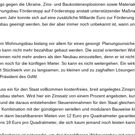
iegs gegen die Ukraine, Zins- und Baukostenexplosionen sowie Material
ungsbau Förderstopp auf Förderstopp anstatt unterstützender Maßn
sem Jahr konnte sich auf eine zusätzliche Milliarde Euro zur Förderung
bau geeinigt werden, bei der aber immer noch unbekannt ist, wann un
im Wohnungsbau bislang vor allem für eines gesorgt: Planungsunsicher
n kann nicht mehr bezahlbar gebaut werden. Die sozial orientierten
önnen nicht mehr anders als den Neubau einzustellen, denn er ist nich
n noch für die künftigen Mieter. So kann es nicht weitergehen. Ein wi
 Stückwerk von zu langsamen, zu kleinen und zu zaghaften Lösungen
 Präsident des GdW.
muss ein für den Staat vollkommen kostenfreies, breit angelegtes Zins
au stehen. Wird hier ein Zinssatz von einem Prozent angeboten, kurb
 und die daraus entstehenden Steuereinnahmen für den Staat gleichen
n Kombination mit der günstigeren seriellen und modularen Bauweise 
dann bezahlbareren Mieten von 12 Euro pro Quadratmeter garantieren
s 18 Euro pro Quadratmeter, die sich kaum jemand noch leisten kann
Maßnahmen ist notwendig, um den bezahlbaren Wohnungsbau mit eine