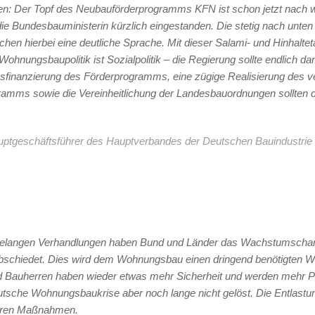
en: Der Topf des Neubauförderprogramms KFN ist schon jetzt nach
 die Bundesbauministerin kürzlich eingestanden. Die stetig nach unte
n hierbei eine deutliche Sprache. Mit dieser Salami- und Hinhaltetak
hnungsbaupolitik ist Sozialpolitik – die Regierung sollte endlich da
ssfinanzierung des Förderprogramms, eine zügige Realisierung des 
ramms sowie die Vereinheitlichung der Landesbauordnungen sollten d
auptgeschäftsführer des Hauptverbandes der Deutschen Bauindustrie
telangen Verhandlungen haben Bund und Länder das Wachstumscha
abschiedet. Dies wird dem Wohnungsbau einen dringend benötigten
d Bauherren haben wieder etwas mehr Sicherheit und werden mehr P
deutsche Wohnungsbaukrise aber noch lange nicht gelöst. Die Entlas
eren Maßnahmen.