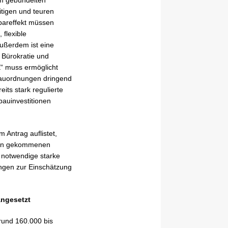
itigen und teuren
pareffekt müssen
flexible
Außerdem ist eine
 Bürokratie und
“ muss ermöglicht
bauordnungen dringend
its stark regulierte
bauinvestitionen
 Antrag auflistet,
iegen gekommenen
 notwendige starke
ngen zur Einschätzung
angesetzt
 rund 160.000 bis