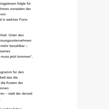
engpässen folgte für
ahmen vonseiten der
 von
d in welcher Form
heit. Unter den
 Wohnungsunternehmen
t mehr bezahlbar –
rksames
 muss jetzt kommen“,
programm für den
elt das die
 die Kosten der
können
 – statt der derzeit
.
m gebündelten