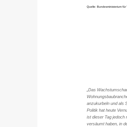
Quelle: Bundesministerium fü
„Das Wachstumschance
Wohnungsbaubranche vo
anzukurbeln und als S
Politik hat heute Ver
ist dieser Tag jedoch 
versäumt haben, in d