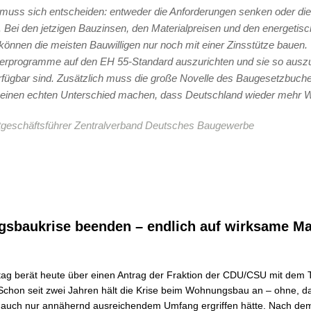
muss sich entscheiden: entweder die Anforderungen senken oder di
 Bei den jetzigen Bauzinsen, den Materialpreisen und den energetis
önnen die meisten Bauwilligen nur noch mit einer Zinsstütze bauen.
derprogramme auf den EH 55-Standard auszurichten und sie so auszu
erfügbar sind. Zusätzlich muss die große Novelle des Baugesetzbuch
n einen echten Unterschied machen, dass Deutschland wieder mehr 
tgeschäftsführer Zentralverband Deutsches Baugewerbe
sbaukrise beenden – endlich auf wirksame 
g berät heute über einen Antrag der Fraktion der CDU/CSU mit dem T
 Schon seit zwei Jahren hält die Krise beim Wohnungsbau an – ohne, d
uch nur annähernd ausreichendem Umfang ergriffen hätte. Nach de