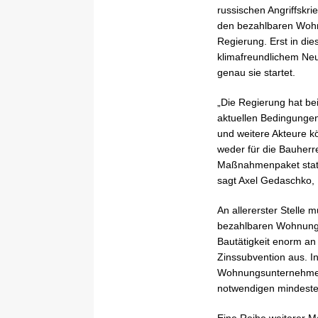
russischen Angriffskr
den bezahlbaren Wohn
Regierung. Erst in die
klimafreundlichem Neu
genau sie startet.
„Die Regierung hat be
aktuellen Bedingunge
und weitere Akteure k
weder für die Bauherre
Maßnahmenpaket statt
sagt Axel Gedaschko,
An allererster Stelle 
bezahlbaren Wohnungsb
Bautätigkeit enorm an
Zinssubvention aus. I
Wohnungsunternehmen 
notwendigen mindesten
Eine Reihe weiterer 