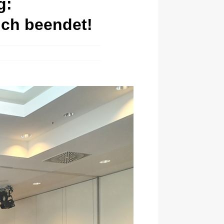
g:
ich beendet!