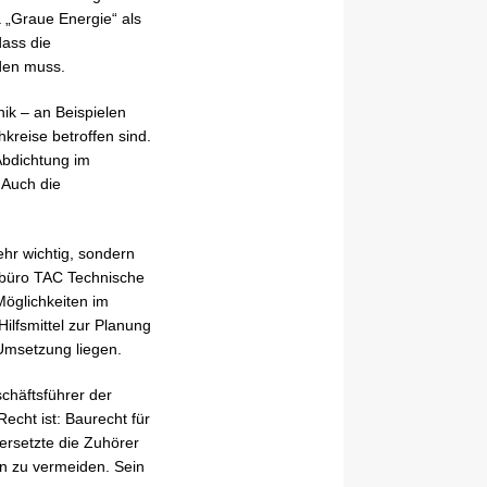
 „Graue Energie“ als
dass die
den muss.
ik – an Beispielen
reise betroffen sind.
Abdichtung im
 Auch die
hr wichtig, sondern
ikbüro TAC Technische
Möglichkeiten im
lfsmittel zur Planung
Umsetzung liegen.
chäftsführer der
echt ist: Baurecht für
ersetzte die Zuhörer
ln zu vermeiden. Sein