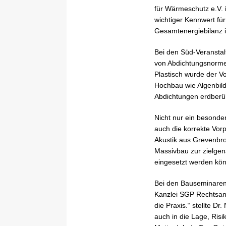
für Wärmeschutz e.V.
wichtiger Kennwert für
Gesamtenergiebilanz 
Bei den Süd-Veranstal
von Abdichtungsnormen
Plastisch wurde der V
Hochbau wie Algenbil
Abdichtungen erdberühr
Nicht nur ein besonde
auch die korrekte Vor
Akustik aus Grevenbroi
Massivbau zur zielgen
eingesetzt werden kön
Bei den Bauseminaren
Kanzlei SGP Rechtsanwä
die Praxis.“ stellte D
auch in die Lage, Risi