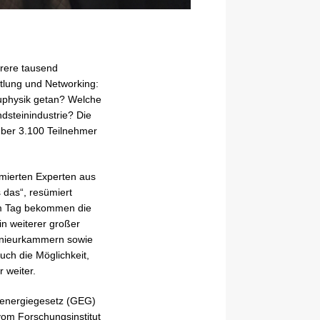
hrere tausend
ttlung und Networking:
uphysik getan? Welche
steinindustrie? Die
über 3.100 Teilnehmer
mmierten Experten aus
 das“, resümiert
em Tag bekommen die
n weiterer großer
genieurkammern sowie
ch die Möglichkeit,
 weiter.
eenergiegesetz (GEG)
vom Forschungsinstitut