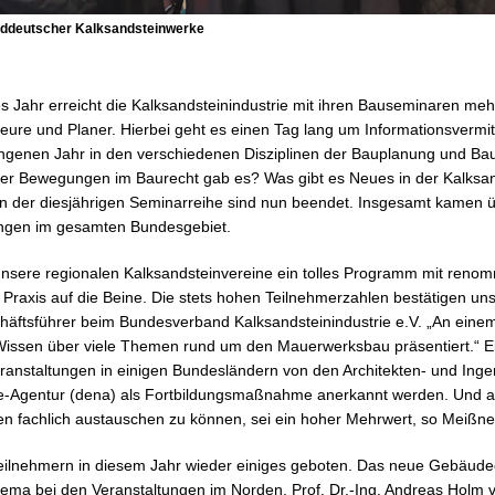
üddeutscher Kalksandsteinwerke
 Jahr erreicht die Kalksandsteinindustrie mit ihren Bauseminaren me
ieure und Planer. Hierbei geht es einen Tag lang um Informationsvermi
angenen Jahr in den verschiedenen Disziplinen der Bauplanung und Ba
er Bewegungen im Baurecht gab es? Was gibt es Neues in der Kalksand
en der diesjährigen Seminarreihe sind nun beendet. Insgesamt kamen 
ungen im gesamten Bundesgebiet.
n unsere regionalen Kalksandsteinvereine ein tolles Programm mit reno
Praxis auf die Beine. Die stets hohen Teilnehmerzahlen bestätigen uns
häftsführer beim Bundesverband Kalksandsteinindustrie e.V. „An ein
Wissen über viele Themen rund um den Mauerwerksbau präsentiert.“ Ei
 Veranstaltungen in einigen Bundesländern von den Architekten- und In
e-Agentur (dena) als Fortbildungsmaßnahme anerkannt werden. Und au
ten fachlich austauschen zu können, sei ein hoher Mehrwert, so Meißner
 Teilnehmern in diesem Jahr wieder einiges geboten. Das neue Gebäud
ma bei den Veranstaltungen im Norden. Prof. Dr.-Ing. Andreas Holm 