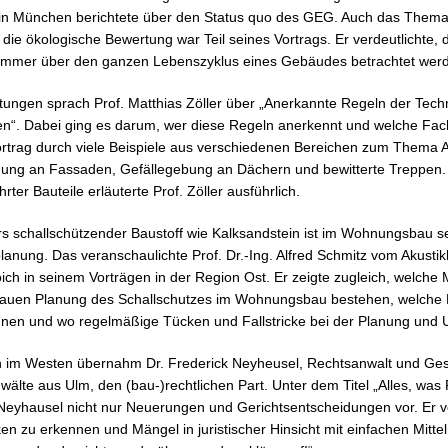
 in München berichtete über den Status quo des GEG. Auch das Thema
 die ökologische Bewertung war Teil seines Vortrags. Er verdeutlichte, 
immer über den ganzen Lebenszyklus eines Gebäudes betrachtet wer
tungen sprach Prof. Matthias Zöller über „Anerkannte Regeln der Techn
“. Dabei ging es darum, wer diese Regeln anerkennt und welche Fachk
ortrag durch viele Beispiele aus verschiedenen Bereichen zum Thema 
dung an Fassaden, Gefällegebung an Dächern und bewitterte Treppen.
ter Bauteile erläuterte Prof. Zöller ausführlich.
rs schallschützender Baustoff wie Kalksandstein ist im Wohnungsbau se
planung. Das veranschaulichte Prof. Dr.-Ing. Alfred Schmitz vom Akust
ch in seinem Vorträgen in der Region Ost. Er zeigte zugleich, welche 
auen Planung des Schallschutzes im Wohnungsbau bestehen, welche Hi
nen und wo regelmäßige Tücken und Fallstricke bei der Planung und 
 im Westen übernahm Dr. Frederick Neyheusel, Rechtsanwalt und Ges
lte aus Ulm, den (bau-)rechtlichen Part. Unter dem Titel „Alles, was R
r. Neyhausel nicht nur Neuerungen und Gerichtsentscheidungen vor. Er v
ken zu erkennen und Mängel in juristischer Hinsicht mit einfachen Mitte