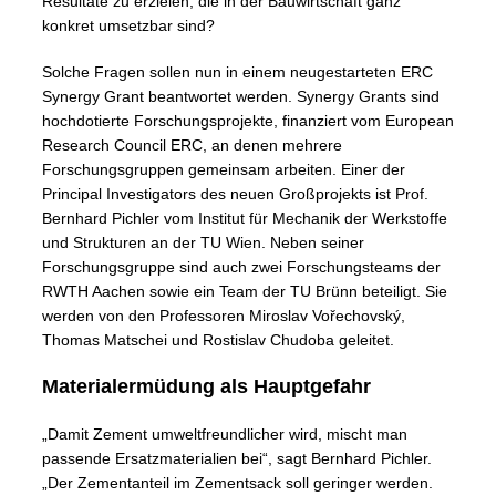
Resultate zu erzielen, die in der Bauwirtschaft ganz
konkret umsetzbar sind?
Solche Fragen sollen nun in einem neugestarteten ERC
Synergy Grant beantwortet werden. Synergy Grants sind
hochdotierte Forschungsprojekte, finanziert vom European
Research Council ERC, an denen mehrere
Forschungsgruppen gemeinsam arbeiten. Einer der
Principal Investigators des neuen Großprojekts ist Prof.
Bernhard Pichler vom Institut für Mechanik der Werkstoffe
und Strukturen an der TU Wien. Neben seiner
Forschungsgruppe sind auch zwei Forschungsteams der
RWTH Aachen sowie ein Team der TU Brünn beteiligt. Sie
werden von den Professoren Miroslav Vořechovský,
Thomas Matschei und Rostislav Chudoba geleitet.
Materialermüdung als Hauptgefahr
„Damit Zement umweltfreundlicher wird, mischt man
passende Ersatzmaterialien bei“, sagt Bernhard Pichler.
„Der Zementanteil im Zementsack soll geringer werden.