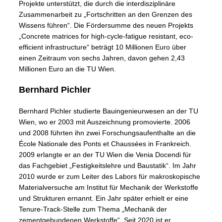
Projekte unterstützt, die durch die interdisziplinäre
Zusammenarbeit zu „Fortschritten an den Grenzen des
Wissens führen“. Die Fördersumme des neuen Projekts
„Concrete matrices for high-cycle-fatigue resistant, eco-
efficient infrastructure“ beträgt 10 Millionen Euro über
einen Zeitraum von sechs Jahren, davon gehen 2,43
Millionen Euro an die TU Wien.
Bernhard Pichler
Bernhard Pichler studierte Bauingenieurwesen an der TU
Wien, wo er 2003 mit Auszeichnung promovierte. 2006
und 2008 führten ihn zwei Forschungsaufenthalte an die
École Nationale des Ponts et Chaussées in Frankreich.
2009 erlangte er an der TU Wien die Venia Docendi für
das Fachgebiet „Festigkeitslehre und Baustatik“. Im Jahr
2010 wurde er zum Leiter des Labors für makroskopische
Materialversuche am Institut für Mechanik der Werkstoffe
und Strukturen ernannt. Ein Jahr später erhielt er eine
Tenure-Track-Stelle zum Thema „Mechanik der
zementgebundenen Werkstoffe“. Seit 2020 ist er