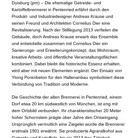
Duisburg (pm) – Die ehemalige Getreide- und
Kartoffelbrennerei in Pentenried erfährt durch den
Produkt- und Industriedesigner Andreas Krause und
seinen Freund und Architekten Cornelius Dier eine
Revitalisierung. Nach der Stilllegung 2013 verfielen die
Gebäude, doch Andreas Krause erwarb das Ensemble
und entwickelte zusammen mit Cornelius Dier ein
Sanierungs- und Erweiterungskonzept, das Wohnraum,
kreative Arbeits- und öffentliche Veranstaltungsflächen
kombiniert. Dabei bleibt die historische Essenz erhalten,
wird aber mit neuen Elementen ergänzt. Der Einsatz von
Ytong Porenbeton für den Hallenanbau symbolisiert diese
Verbindung von Tradition und Moderne.
Die Geschichte der alten Brennerei in Pentenried, einem
Dorf etwa 20 km südwestlich von München, ist eng mit
dem Ortsbild verbunden. Ihr charakteristischer 20 Meter
hoher Schornstein prägte über Jahre den Ortseingang.
Ursprünglich vermutlich eine Ziegelei wurde die Brennerei
erstmals 1901 erwähnt. Sie produzierte Agraralkohol aus
Getreide und Kartoffeln, bis sie 2013 ihre Tätigkeit