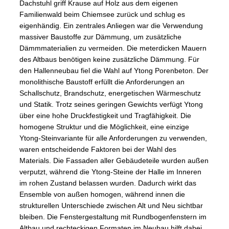
Dachstuhl griff Krause auf Holz aus dem eigenen
Familienwald beim Chiemsee zurück und schlug es
eigenhändig. Ein zentrales Anliegen war die Verwendung
massiver Baustoffe zur Dämmung, um zusätzliche
Dämmmaterialien zu vermeiden. Die meterdicken Mauern
des Altbaus benötigen keine zusätzliche Dämmung. Für
den Hallenneubau fiel die Wahl auf Ytong Porenbeton. Der
monolithische Baustoff erfüllt die Anforderungen an
Schallschutz, Brandschutz, energetischen Wärmeschutz
und Statik. Trotz seines geringen Gewichts verfügt Ytong
über eine hohe Druckfestigkeit und Tragfähigkeit. Die
homogene Struktur und die Möglichkeit, eine einzige
Ytong-Steinvariante für alle Anforderungen zu verwenden,
waren entscheidende Faktoren bei der Wahl des
Materials. Die Fassaden aller Gebäudeteile wurden außen
verputzt, während die Ytong-Steine der Halle im Inneren
im rohen Zustand belassen wurden. Dadurch wirkt das
Ensemble von außen homogen, während innen die
strukturellen Unterschiede zwischen Alt und Neu sichtbar
bleiben. Die Fenstergestaltung mit Rundbogenfenstern im
Altbau und rechteckigen Formaten im Neubau hilft dabei,