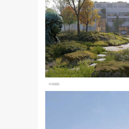
© HISM