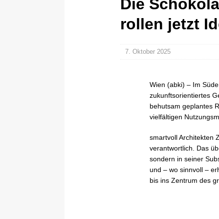
Die Schokola
rollen jetzt I
7. Oktober 2025
Wien (abki) – Im Süde
zukunftsorientiertes G
behutsam geplantes Re
vielfältigen Nutzungsm
smartvoll Architekten
verantwortlich. Das ü
sondern in seiner Sub
und – wo sinnvoll – er
bis ins Zentrum des 