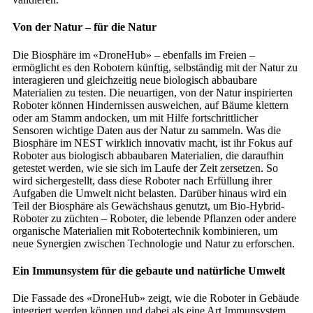
Von der Natur – für die Natur
Die Biosphäre im «DroneHub» – ebenfalls im Freien –
ermöglicht es den Robotern künftig, selbständig mit der Natur zu
interagieren und gleichzeitig neue biologisch abbaubare
Materialien zu testen. Die neuartigen, von der Natur inspirierten
Roboter können Hindernissen ausweichen, auf Bäume klettern
oder am Stamm andocken, um mit Hilfe fortschrittlicher
Sensoren wichtige Daten aus der Natur zu sammeln. Was die
Biosphäre im NEST wirklich innovativ macht, ist ihr Fokus auf
Roboter aus biologisch abbaubaren Materialien, die daraufhin
getestet werden, wie sie sich im Laufe der Zeit zersetzen. So
wird sichergestellt, dass diese Roboter nach Erfüllung ihrer
Aufgaben die Umwelt nicht belasten. Darüber hinaus wird ein
Teil der Biosphäre als Gewächshaus genutzt, um Bio-Hybrid-
Roboter zu züchten – Roboter, die lebende Pflanzen oder andere
organische Materialien mit Robotertechnik kombinieren, um
neue Synergien zwischen Technologie und Natur zu erforschen.
Ein Immunsystem für die gebaute und natürliche Umwelt
Die Fassade des «DroneHub» zeigt, wie die Roboter in Gebäude
integriert werden können und dabei als eine Art Immunsystem