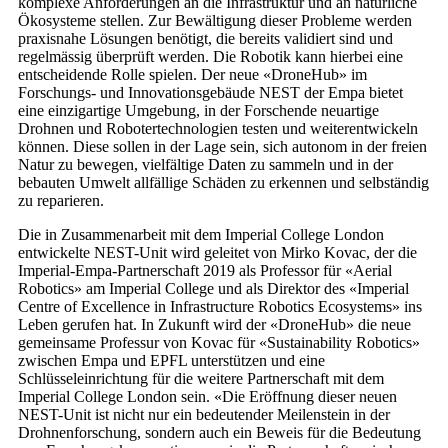
komplexe Anforderungen an die Infrastruktur und an natürliche
Ökosysteme stellen. Zur Bewältigung dieser Probleme werden
praxisnahe Lösungen benötigt, die bereits validiert sind und
regelmässig überprüft werden. Die Robotik kann hierbei eine
entscheidende Rolle spielen. Der neue «DroneHub» im
Forschungs- und Innovationsgebäude NEST der Empa bietet
eine einzigartige Umgebung, in der Forschende neuartige
Drohnen und Robotertechnologien testen und weiterentwickeln
können. Diese sollen in der Lage sein, sich autonom in der freien
Natur zu bewegen, vielfältige Daten zu sammeln und in der
bebauten Umwelt allfällige Schäden zu erkennen und selbständig
zu reparieren.
Die in Zusammenarbeit mit dem Imperial College London
entwickelte NEST-Unit wird geleitet von Mirko Kovac, der die
Imperial-Empa-Partnerschaft 2019 als Professor für «Aerial
Robotics» am Imperial College und als Direktor des «Imperial
Centre of Excellence in Infrastructure Robotics Ecosystems» ins
Leben gerufen hat. In Zukunft wird der «DroneHub» die neue
gemeinsame Professur von Kovac für «Sustainability Robotics»
zwischen Empa und EPFL unterstützen und eine
Schlüsseleinrichtung für die weitere Partnerschaft mit dem
Imperial College London sein. «Die Eröffnung dieser neuen
NEST-Unit ist nicht nur ein bedeutender Meilenstein in der
Drohnenforschung, sondern auch ein Beweis für die Bedeutung