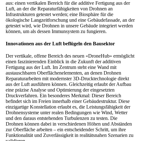
aus: einen vertikalen Bereich für die additive Fertigung aus der
Luft, an der die Reparaturfähigkeiten von Drohnen an
Infrastrukturen getestet werden; eine Biosphäre für die
ökologische Langzeitforschung und eine Gebäudefassade, an der
getestet wird, wie Drohnen in unsere Gebäude integriert werden
können, um als dessen Immunsystem zu fungieren.
Innovationen aus der Luft beflügeln den Bausektor
Der vertikale, offene Bereich des neuen «DroneHub» ermöglicht
einen faszinierenden Einblick in die Zukunft der additiven
Fertigung aus der Luft. Im Zentrum steht eine Wand mit
austauschbaren Oberflächenelementen, an denen Drohnen
Reparaturarbeiten mit modernster 3D-Drucktechnologie direkt
aus der Luft ausführen können. Gleichzeitig erlaubt der Aufbau
eine präzise Analyse und Optimierung der eingesetzten
Druckverfahren. Ein besonderes Merkmal: Dieser Bereich
befindet sich im Freien innerhalb einer Gebäudestruktur. Diese
einzigartige Konstellation erlaubt es, die Leistungsfähigkeit der
Drohnensysteme unter realen Bedingungen wie Wind, Wetter
und den daraus entstehenden Turbulenzen zu testen. Die
Drohnen können dabei in verschiedenen Höhen und Abständen
zur Oberfläche arbeiten – ein entscheidender Schritt, um ihre
Funktionalität und Zuverlässigkeit in realitätsnahen Szenarien zu
validieren.