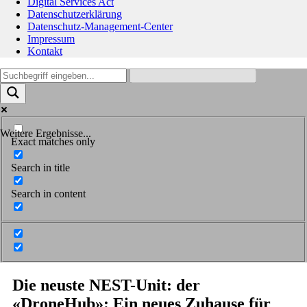
Digital Services Act
Datenschutzerklärung
Datenschutz-Management-Center
Impressum
Kontakt
Weitere Ergebnisse...
Exact matches only
Search in title
Search in content
Die neuste NEST-Unit: der
«DroneHub»: Ein neues Zuhause für