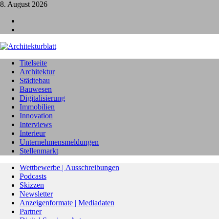
8. August 2026
L
I
Titelseite
Architektur
Städtebau
Bauwesen
Digitalisierung
Immobilien
Innovation
Interviews
Interieur
Unternehmensmeldungen
Stellenmarkt
Wettbewerbe | Ausschreibungen
Podcasts
Skizzen
Newsletter
Anzeigenformate | Mediadaten
Partner