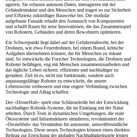
agieren. Sie erfassen autonom Daten, interagieren mit der
Gebäudestruktur und den Menschen und tragen so zur Sicherheit
und Effizienz zukünftiger Bauwerke bei. Die modular
aufgebaute Fassade erlaubt den Austausch von Komponenten
und schafft Raum für neue Innovationen, die das Zusammenspiel
von Robotern, Gebäuden und deren Bewohnern optimieren.
Ein Schwerpunkt liegt dabei auf der Gefahrenabwehr, bei der
Drohnen, wie etwa Feuerdrohnen, bei einem Brand, kritische
Aufgaben übernehmen können, die für Menschen zu riskant
sind. So entwickeln die Forscher Technologien, die Drohnen und
Roboter befähigen, eng mit Menschen zusammenzuarbeiten und
das tägliche Leben sicherer, effizienter und nachhaltiger zu
gestalten. Ziel ist es, nicht nur funktionale, sondern auch
anpassungsfähige Roboter zu entwickeln, die unsere
Lebensweise verbessern und eine engere Verbindung zwischen
Technologie und Alltag schaffen.
Der «DroneHub» spielt eine Schlüsselrolle bei der Entwicklung
nachhaltiger Robotik-Systeme, die im Einklang mit der Natur
arbeiten. Durch Tests in dynamischen Umgebungen, die reale
Ökosysteme und Infrastrukturen simulieren, revolutioniert der
«DroneHub» das Verständnis für autonome, umweltfreundliche
Technologien. Diese neuen Technologien können einen direkten
Beitrag zur Erreichung der globalen Nachhaltigkeitsziele leisten