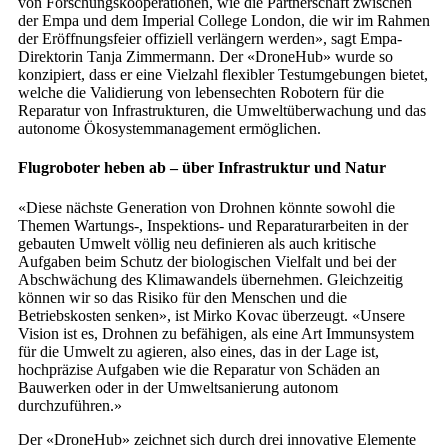
von Forschungskooperationen, wie die Partnerschaft zwischen
der Empa und dem Imperial College London, die wir im Rahmen
der Eröffnungsfeier offiziell verlängern werden», sagt Empa-
Direktorin Tanja Zimmermann. Der «DroneHub» wurde so
konzipiert, dass er eine Vielzahl flexibler Testumgebungen bietet,
welche die Validierung von lebensechten Robotern für die
Reparatur von Infrastrukturen, die Umweltüberwachung und das
autonome Ökosystemmanagement ermöglichen.
Flugroboter heben ab – über Infrastruktur und Natur
«Diese nächste Generation von Drohnen könnte sowohl die
Themen Wartungs-, Inspektions- und Reparaturarbeiten in der
gebauten Umwelt völlig neu definieren als auch kritische
Aufgaben beim Schutz der biologischen Vielfalt und bei der
Abschwächung des Klimawandels übernehmen. Gleichzeitig
können wir so das Risiko für den Menschen und die
Betriebskosten senken», ist Mirko Kovac überzeugt. «Unsere
Vision ist es, Drohnen zu befähigen, als eine Art Immunsystem
für die Umwelt zu agieren, also eines, das in der Lage ist,
hochpräzise Aufgaben wie die Reparatur von Schäden an
Bauwerken oder in der Umweltsanierung autonom
durchzuführen.»
Der «DroneHub» zeichnet sich durch drei innovative Elemente