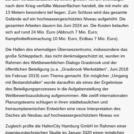
nach dem Krieg verfüllte Wasserflächen handelt, die mit mehr als
13 Metern besonders tief liegen. Zum Schluss wird das gesamte
Gelände auf ein hochwassergeschütztes Niveau aufgehöht. Die
gesamten Arbeiten dauern bis Juni 2024 an. Die Kosten belaufen
sich auf rund 24 Mio. Euro (Abbruch 7 Mio. Euro;
Kampfmittelfreimachung 10 Mio. Euro; Erdbau 7 Mio. Euro).
Die Hallen des ehemaligen Überseezentrums, insbesondere das
große Schleppdach, das nicht denkmalgeschützt ist, wurden im
Rahmen des Wettbewerblichen Dialogs Grasbrook und der
öffentlichen Beteiligung (u.a. „Grasbrook Werkstätten“, Juni 2018
bis Februar 2019) zum Thema gemacht. Ein möglicher „Umgang
mit Bestandshallen“ wurde daraufhin als eines der Ergebnisse
des Beteiligungsprozesses in die Aufgabenstellung der
Wettbewerbsauslobung aufgenommen. Alle zwölf internationalen
Planungsteams schlugen in ihren städtebaulichen und
freiraumplanerischen Entwürfen eine neue Interpretation des
Daches als Neubau auf hochwassergeschütztem Niveau vor.
Zugleich prüfte die HafenCity Hamburg GmbH im Rahmen einer
ingenieurstechnischen Studie im Januar 2020 einen möglichen