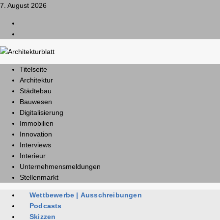
7. August 2026
L
I
Titelseite
Architektur
Städtebau
Bauwesen
Digitalisierung
Immobilien
Innovation
Interviews
Interieur
Unternehmensmeldungen
Stellenmarkt
Wettbewerbe | Ausschreibungen
Podcasts
Skizzen