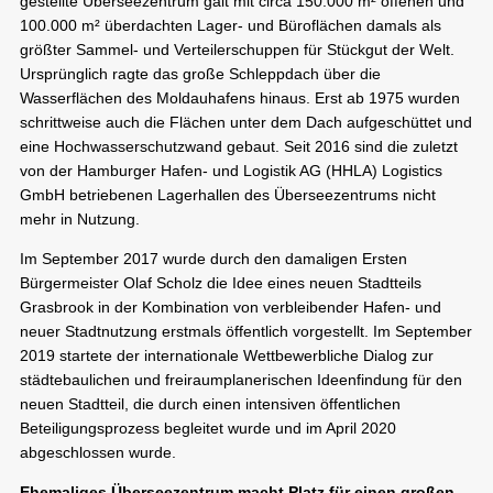
gestellte Überseezentrum galt mit circa 150.000 m² offenen und
100.000 m² überdachten Lager- und Büroflächen damals als
größter Sammel- und Verteilerschuppen für Stückgut der Welt.
Ursprünglich ragte das große Schleppdach über die
Wasserflächen des Moldauhafens hinaus. Erst ab 1975 wurden
schrittweise auch die Flächen unter dem Dach aufgeschüttet und
eine Hochwasserschutzwand gebaut. Seit 2016 sind die zuletzt
von der Hamburger Hafen- und Logistik AG (HHLA) Logistics
GmbH betriebenen Lagerhallen des Überseezentrums nicht
mehr in Nutzung.
Im September 2017 wurde durch den damaligen Ersten
Bürgermeister Olaf Scholz die Idee eines neuen Stadtteils
Grasbrook in der Kombination von verbleibender Hafen- und
neuer Stadtnutzung erstmals öffentlich vorgestellt. Im September
2019 startete der internationale Wettbewerbliche Dialog zur
städtebaulichen und freiraumplanerischen Ideenfindung für den
neuen Stadtteil, die durch einen intensiven öffentlichen
Beteiligungsprozess begleitet wurde und im April 2020
abgeschlossen wurde.
Ehemaliges Überseezentrum macht Platz für einen großen