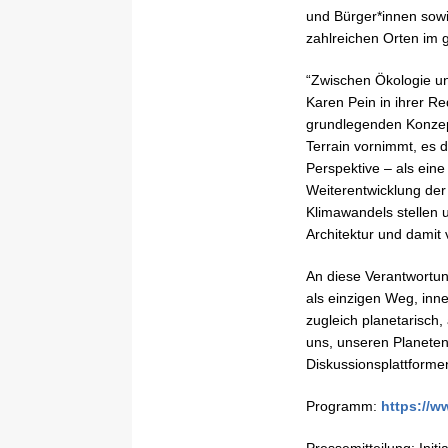
und Bürger*innen sowi
zahlreichen Orten im 
“Zwischen Ökologie un
Karen Pein in ihrer Re
grundlegenden Konzept
Terrain vornimmt, es 
Perspektive – als eine
Weiterentwicklung der
Klimawandels stellen u
Architektur und dami
An diese Verantwortun
als einzigen Weg, inn
zugleich planetarisch,
uns, unseren Planeten
Diskussionsplattforme
Programm:
https://w
Pressemitteilung: Init