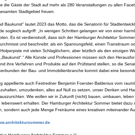
e die Gäste der Stadt auf mehr als 280 Veranstaltungen zu allen Facet
gesamten Stadtgebiet freuen.
d Baukunst“ lautet 2023 das Motto, das die Senatorin für Stadtentwi
de sogleich aufgriff: „In wenigen Schritten gelangen wir von einer harm
en. Es ist verdienstvoll, dass sich der Hamburger Architektur Sommer
durchmisst und beschreibt: als ein Spannungsfeld, einen Transitraum od
 Holperpiste mit vielen Schlaglöchern, aber letztlich als den einzigen W
 „Baukunst“.“ Alle Künste und Professionen müssen sich den Herausfo
nd ihre Verfahren und Produkte auf den Prüfstand stellen, so die Senat
t verbunden der Bau- und Immobilienbranche kommt dabei eine besonde
g appellierte auch Festredner Benjamin Foerster-Baldenius vom raumla
ezuhalten, umzudenken, alles auf Null zu setzen, unser Denken und Ha
 auszurichten. Wie wollen wir in Zukunft (nicht) bauen, umbauen, leben 
 lebenswert erhalten. Der Hamburger Architektur Sommer bietet dazu ni
n, sondern auch jede Menge Freiräume eines kreativen miteinander Au
ww.architektursommer.de
iative Hamburger Architektur Sommer e.V.