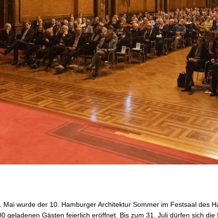
 Mai wurde der 10. Hamburger Architektur Sommer im Festsaal des 
0 geladenen Gästen feierlich eröffnet. Bis zum 31. Juli dürfen sich d