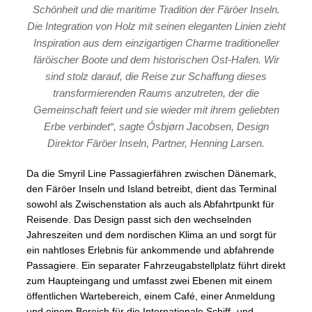
Schönheit und die maritime Tradition der Färöer Inseln.
Die Integration von Holz mit seinen eleganten Linien zieht
Inspiration aus dem einzigartigen Charme traditioneller
färöischer Boote und dem historischen Ost-Hafen. Wir
sind stolz darauf, die Reise zur Schaffung dieses
transformierenden Raums anzutreten, der die
Gemeinschaft feiert und sie wieder mit ihrem geliebten
Erbe verbindet“, sagte Ósbjørn Jacobsen, Design
Direktor Färöer Inseln, Partner, Henning Larsen.
Da die Smyril Line Passagierfähren zwischen Dänemark,
den Färöer Inseln und Island betreibt, dient das Terminal
sowohl als Zwischenstation als auch als Abfahrtpunkt für
Reisende. Das Design passt sich den wechselnden
Jahreszeiten und dem nordischen Klima an und sorgt für
ein nahtloses Erlebnis für ankommende und abfahrende
Passagiere. Ein separater Fahrzeugabstellplatz führt direkt
zum Haupteingang und umfasst zwei Ebenen mit einem
öffentlichen Wartebereich, einem Café, einer Anmeldung
und einem Bereich für die Internationale Schiff- und