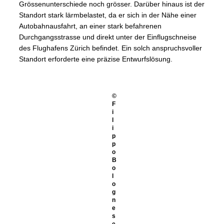
Grössenunterschiede noch grösser. Darüber hinaus ist der
Standort stark lärmbelastet, da er sich in der Nähe einer
Autobahnausfahrt, an einer stark befahrenen
Durchgangsstrasse und direkt unter der Einflugschneise
des Flughafens Zürich befindet. Ein solch anspruchsvoller
Standort erforderte eine präzise Entwurfslösung.
©
F
i
l
i
p
p
o
B
o
l
o
g
n
e
s