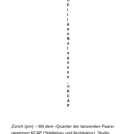
©
F
i
l
i
p
p
o
B
o
l
o
g
n
e
s
e
,
©
K
C
A
P
Zürich (pm) – Mit dem ‹Quartier der tanzenden Paare›
gewinnen KCAP (Städtebau und Architektur), Studio