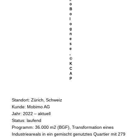
o
B
o
l
o
g
n
e
s
e
,
©
K
C
A
P
Standort: Zürich, Schweiz
​Kunde: Mobimo AG
​Jahr: 2022 – aktuell
​Status: laufend
​Programm: 36.000 m2 (BGF), Transformation eines
Industrieareals in ein gemischt genutztes Quartier mit 279