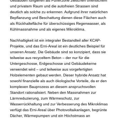
Gebäuden fungieren als Pufferzone zwischen öffentlichem
und privatem Raum und die autofreien Strassen sind
deutlich als solche zu erkennen. Aufgrund ihrer natürlichen
Bepflanzung und Beschattung dienen diese Flächen auch
als Rückhaltefläche für überschüssiges Regenwasser, als
Kühlmassnahme und als eigenes Mikroklima.
Nachhaltigkeit ist ein integraler Bestandteil aller KCAP-
Projekte, und das Erni-Areal ist ein deutliches Beispiel für
unseren Ansatz. Die Gebäude sind so konzipiert, dass sie
teilweise aus recyceltem Beton – der nur für die
Untergeschosse, Erdgeschosse und Gebäudekerne
verwendet wird – und teilweise aus vorgefertigten
Holzelementen gebaut werden. Dieser hybride Ansatz hat
sowohl finanzielle als auch ökologische Vorteile, da er den
komplexen Bauprozess an diesem anspruchsvollen
Standort rationalisiert. Neben den Massnahmen zur
Lärmreduzierung, zum Wärmeschutz, zur
Wasserrückhaltung und zur Verbesserung des Mikroklimas
verfügt das Erni-Areal über Photovoltaikanlagen, begrünte
Dächer, Wärmepumpen und ein Höchstmass an