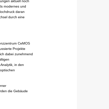
hungen aktuell noch
 als modernes und
 Hochdruck daran
chsel durch eine
etenzzentrum CeMOS
ussierte Projekte
 sich dabei zunehmend
ältigen
nalytik, in den
 optischen
rner
erden die Gebäude