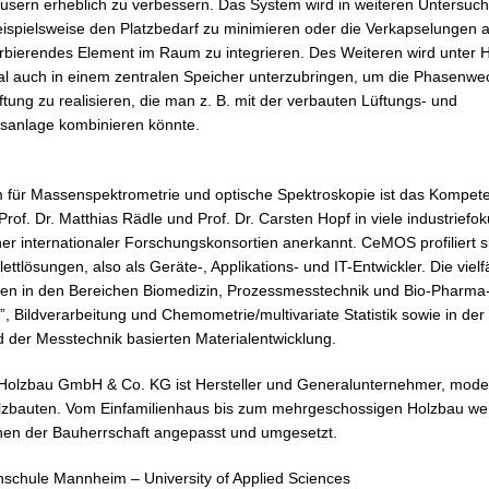
usern erheblich zu verbessern. Das System wird in weiteren Untersuc
beispielsweise den Platzbedarf zu minimieren oder die Verkapselungen
sorbierendes Element im Raum zu integrieren. Des Weiteren wird unter
ial auch in einem zentralen Speicher unterzubringen, um die Phasenwe
ung zu realisieren, die man z. B. mit der verbauten Lüftungs- und
anlage kombinieren könnte.
m für Massenspektrometrie und optische Spektroskopie ist das Komp
Prof. Dr. Matthias Rädle und Prof. Dr. Carsten Hopf in viele industriefok
rtner internationaler Forschungskonsortien anerkannt. CeMOS profiliert
ttlösungen, also als Geräte-, Applikations- und IT-Entwickler. Die vielf
n in den Bereichen Biomedizin, Prozessmesstechnik und Bio-Pharma-A
, Bildverarbeitung und Chemometrie/multivariate Statistik sowie in der
 der Messtechnik basierten Materialentwicklung.
r Holzbau GmbH & Co. KG ist Hersteller und Generalunternehmer, mode
lzbauten. Vom Einfamilienhaus bis zum mehrgeschossigen Holzbau w
hen der Bauherrschaft angepasst und umgesetzt.
hschule Mannheim – University of Applied Sciences