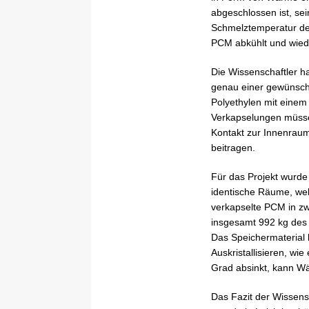
abgeschlossen ist, se
Schmelztemperatur de
PCM abkühlt und wiede
Die Wissenschaftler h
genau einer gewünscht
Polyethylen mit einem
Verkapselungen müssen
Kontakt zur Innenraum
beitragen.
Für das Projekt wurde
identische Räume, wel
verkapselte PCM in zwe
insgesamt 992 kg des 
Das Speichermaterial
Auskristallisieren, wi
Grad absinkt, kann Wä
Das Fazit der Wissensc