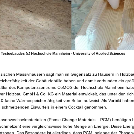
 Testgebäudes (c) Hochschule Mannheim - University of Applied Sciences
sischen Massivhäusern sagt man im Gegensatz zu Häusern in Holzbau
icherfähigkeit der Gebäudehülle haben und damit verbunden ein größ
aftler des Kompetenzzentrums CeMOS der Hochschule Mannheim habe
ayer Holzbau GmbH & Co. KG ein Material entwickelt, das unter den rich
0-fache Wärmespeicherfähigkeit von Beton aufweist. Als Vorbild haben
s schmelzenden Eiswürfels in einem Cocktail genommen.
asenwechselmaterialien (Phase Change Materials – PCM) benötigen
 (Schmelzen) eine vergleichsweise hohe Menge an Energie. Diese Ene
tzogen. Das Besondere ist allerdings, dass PCM, solange der Phasen