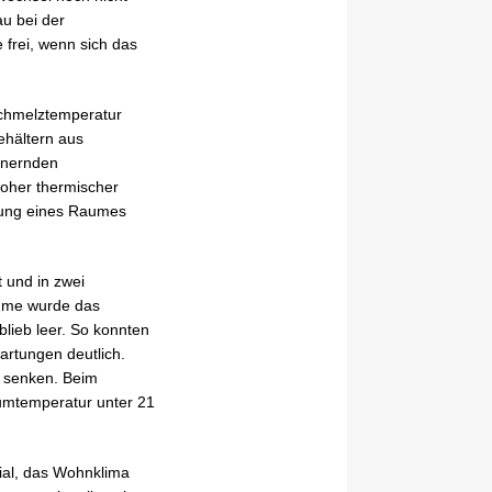
u bei der
frei, wenn sich das
Schmelztemperatur
ehältern aus
nnernden
hoher thermischer
erung eines Raumes
 und in zwei
Räume wurde das
blieb leer. So konnten
artungen deutlich.
 senken. Beim
Raumtemperatur unter 21
zial, das Wohnklima