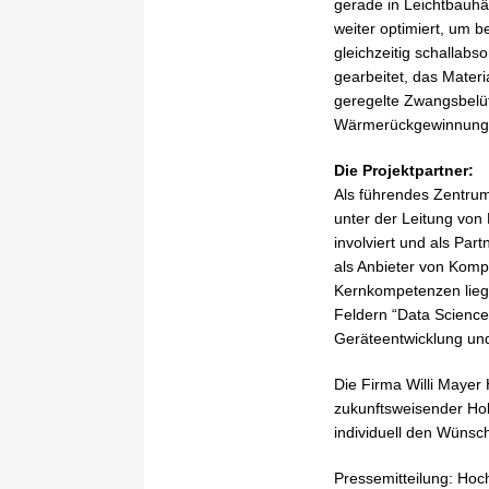
gerade in Leichtbauhä
weiter optimiert, um 
gleichzeitig schallab
gearbeitet, das Mater
geregelte Zwangsbelüft
Wärmerückgewinnungs
Die Projektpartner:
Als führendes Zentru
unter der Leitung von 
involviert und als Pa
als Anbieter von Komple
Kernkompetenzen liege
Feldern “Data Science”
Geräteentwicklung und
Die Firma Willi Maye
zukunftsweisender Ho
individuell den Wünsc
Pressemitteilung: Hoc