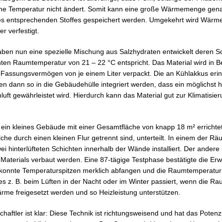
ine Temperatur nicht ändert. Somit kann eine große Wärmemenge gena
s entsprechenden Stoffes gespeichert werden. Umgekehrt wird Wärme 
r verfestigt.
aben nun eine spezielle Mischung aus Salzhydraten entwickelt deren 
en Raumtemperatur von 21 – 22 °C entspricht. Das Material wird in B
 Fassungsvermögen von je einem Liter verpackt. Die an Kühlakkus eri
 dann so in die Gebäudehülle integriert werden, dass ein möglichst 
luft gewährleistet wird. Hierdurch kann das Material gut zur Klimatisi
 ein kleines Gebäude mit einer Gesamtfläche von knapp 18 m² errichtet
che durch einen kleinen Flur getrennt sind, unterteilt. In einem der 
i hinterlüfteten Schichten innerhalb der Wände installiert. Der andere 
Materials verbaut werden. Eine 87-tägige Testphase bestätigte die Erw
 konnte Temperaturspitzen merklich abfangen und die Raumtemperatur
e es z. B. beim Lüften in der Nacht oder im Winter passiert, wenn die 
rme freigesetzt werden und so Heizleistung unterstützen.
haftler ist klar: Diese Technik ist richtungsweisend und hat das Poten