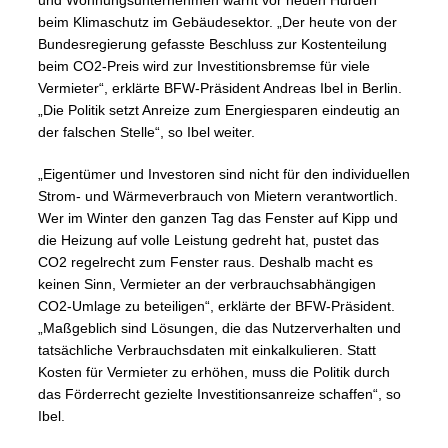
und Wohnungsunternehmen warnt vor neuen Hürden
beim Klimaschutz im Gebäudesektor. „Der heute von der
Bundesregierung gefasste Beschluss zur Kostenteilung
beim CO2-Preis wird zur Investitionsbremse für viele
Vermieter“, erklärte BFW-Präsident Andreas Ibel in Berlin.
„Die Politik setzt Anreize zum Energiesparen eindeutig an
der falschen Stelle“, so Ibel weiter.
„Eigentümer und Investoren sind nicht für den individuellen
Strom- und Wärmeverbrauch von Mietern verantwortlich.
Wer im Winter den ganzen Tag das Fenster auf Kipp und
die Heizung auf volle Leistung gedreht hat, pustet das
CO2 regelrecht zum Fenster raus. Deshalb macht es
keinen Sinn, Vermieter an der verbrauchsabhängigen
CO2-Umlage zu beteiligen“, erklärte der BFW-Präsident.
„Maßgeblich sind Lösungen, die das Nutzerverhalten und
tatsächliche Verbrauchsdaten mit einkalkulieren. Statt
Kosten für Vermieter zu erhöhen, muss die Politik durch
das Förderrecht gezielte Investitionsanreize schaffen“, so
Ibel.