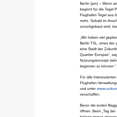
Berlin (pm) – Wenn am
beginnt für die Tegel
Flughafen Tegel aus de
mehr. Sobald im Ansch
zurückgebaut sind, k
„Wir haben viel gepla
Berlin TXL, eines der
eine Stadt der Zukunft
Quartier Europas“, sag
Nutzungskonzept steht
beginnen zu können.“
Für alle Interessiert
Flughafen-Verwaltungs
und unter
www.zukunf
verschaffen.
Bevor die ersten Bagg
öffnen. Beim „Tag der
bislang immer abgerieg