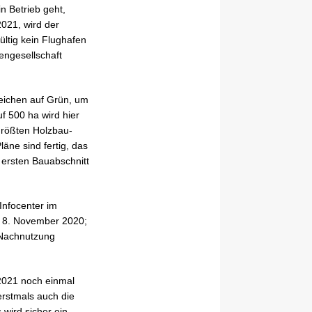
n Betrieb geht,
021, wird der
ültig kein Flughafen
engesellschaft
Zeichen auf Grün, um
f 500 ha wird hier
 größten Holzbau-
läne sind fertig, das
 ersten Bauabschnitt
Infocenter im
em 8. November 2020;
 Nachnutzung
2021 noch einmal
erstmals auch die
 wird sicher ein