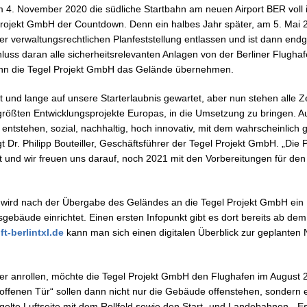
 4. November 2020 die südliche Startbahn am neuen Airport BER voll i
 Projekt GmbH der Countdown. Denn ein halbes Jahr später, am 5. Mai 2
r verwaltungsrechtlichen Planfeststellung entlassen und ist dann endg
luss daran alle sicherheitsrelevanten Anlagen von der Berliner Flughaf
ann die Tegel Projekt GmbH das Gelände übernehmen.
nt und lange auf unsere Starterlaubnis gewartet, aber nun stehen alle 
 größten Entwicklungsprojekte Europas, in die Umsetzung zu bringen. Au
 entstehen, sozial, nachhaltig, hoch innovativ, mit dem wahrscheinlich
t Dr. Philipp Bouteiller, Geschäftsführer der Tegel Projekt GmbH. „Die P
 und wir freuen uns darauf, noch 2021 mit den Vorbereitungen für den
en wird nach der Übergabe des Geländes an die Tegel Projekt GmbH ein 
gebäude einrichtet. Einen ersten Infopunkt gibt es dort bereits ab d
t-berlintxl.de
kann man sich einen digitalen Überblick zur geplanten
er anrollen, möchte die Tegel Projekt GmbH den Flughafen im August 
 offenen Tür“ sollen dann nicht nur die Gebäude offenstehen, sondern 
elte Luftseite mit dem Rollfeld sowie den Start- und Landebahnen. „Es