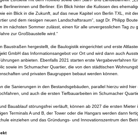
e Berlinerinnen und Berliner. Ein Blick hinter die Kulissen des ehemali
ie ein Blick in die Zukunft, auf das neue Kapitel von Berlin TXL, mit d
er und dem riesigen neuen Landschaftsraum“, sagt Dr. Philipp Bouteill
on im nächsten Sommer zulässt, einen für alle unvergesslichen Tag zu g
ahre zur Großbaustelle wird.“
Baustraßen hergestellt, die Baulogistik eingerichtet und erste Altlaste
rojekt GmbH das Informationsangebot vor Ort und wird dann auch Ausst
ührungen anbieten. Ebenfalls 2021 starten erste Vergabeverfahren für
lic sowie im Schumacher Quartier, die von den städtischen Wohnungsb
schaften und privaten Baugruppen bebaut werden können.
 die Sanierungen in den Bestandsgebäuden, parallel hierzu wird hier 
chfahren, und auch die ersten Tiefbauarbeiten im Schumacher Quarti
und Bauablauf störungsfrei verläuft, können ab 2027 die ersten Mieter
igen Terminals A und B, der Tower oder die Hangars werden dann ferti
chule einziehen und das Gründungs- und Innovationszentrum den Bet
jekt