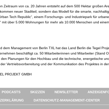
n Zeitraum von ca. 20 Jahren entsteht auf dem 500 Hektar großen Ar
llkommen neuer Stadtteil, sondern das Modell für die smarte, nachhalti
Urban Tech Republic“, einem Forschungs- und Industriepark für urban
“ mit über 5.000 Wohnungen für mehr als 10.000 Menschen und eine
nd dem Management von Berlin TXL hat das Land Berlin die Tegel Proj
rnehmen beschäftigt ca. 50 Mitarbeiterinnen und Mitarbeiter (Stand O
it den Planungen für den Hochbau und die technische, energetische und
t der Vertriebsvorbereitung und der Kommunikation des Projektes in der 
TEGEL PROJEKT GMBH
PODCASTS
SKIZZEN
NEWSLETTER
ANZEIGENFO
TZERKLÄRUNG
DATENSCHUTZ-MANAGEMENT-CENTER