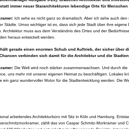
statt immer neuer Stararchitekturen lebendige Orte für Menschen
kramer:
Ich sehe es nicht ganz so dramatisch. Aber ich sehe auch den
rer Städte. Umso wichtiger ist es, dass sich jede Stadt über ihre eigen
n. Architektur muss aus dem Verständnis des Ortes und der Bedürfnis
den heraus entwickelt werden.
erhält gerade einen enormen Schub und Auftrieb, der sicher über d
Chancen verbinden sich damit für die Architektur und die Stadte
kramer:
Die Welt wird noch stärker zusammenwachsen. Und durch die Di
e, uns mehr mit unserer eigenen Heimat zu beschäftigen. Lokales krie
 ein ganz wundervoller Motor für die Stadtentwicklung werden. Die Welt
ational arbeitendes Architekturbüro mit Sitz in Köln und Hamburg. Ent
erschmitzmorkramer, zählt das von Caspar Schmitz-Morkramer und Chr