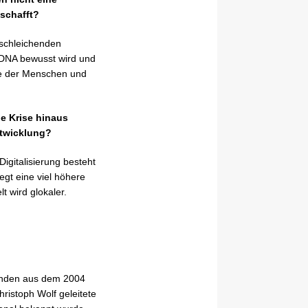
 schafft?
 schleichenden
e DNA bewusst wird und
se der Menschen und
ie Krise hinaus
ntwicklung?
gitalisierung besteht
gt eine viel höhere
 wird glokaler.
standen aus dem 2004
istoph Wolf geleitete