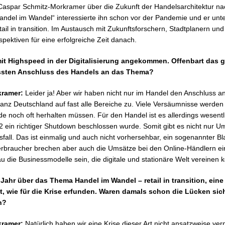
 Caspar Schmitz-Morkramer über die Zukunft der Handelsarchitektur n
ndel im Wandel“ interessierte ihn schon vor der Pandemie und er unte
ail in transition. Im Austausch mit Zukunftsforschern, Stadtplanern un
spektiven für eine erfolgreiche Zeit danach.
mit Highspeed in der Digitalisierung angekommen. Offenbart das 
ssten Anschluss des Handels an das Thema?
kramer:
Leider ja! Aber wir haben nicht nur im Handel den Anschluss an 
n ganz Deutschland auf fast alle Bereiche zu. Viele Versäumnisse werden 
de noch oft herhalten müssen. Für den Handel ist es allerdings wesentl
22 ein richtiger Shutdown beschlossen wurde. Somit gibt es nicht nur 
fall. Das ist einmalig und auch nicht vorhersehbar, ein sogenannter B
erbraucher brechen aber auch die Umsätze bei den Online-Händlern ei
u die Businessmodelle sein, die digitale und stationäre Welt vereinen 
Jahr über das Thema Handel im Wandel – retail in transition, eine
ngt, wie für die Krise erfunden. Waren damals schon die Lücken sic
n?
kramer:
Natürlich haben wir eine Krise dieser Art nicht ansatzweise verm