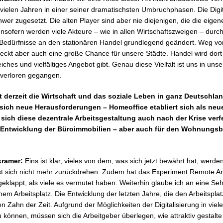
 vielen Jahren in einer seiner dramatischsten Umbruchphasen. Die Digi
wer zugesetzt. Die alten Player sind aber nie diejenigen, die die eigen
nsofern werden viele Akteure – wie in allen Wirtschaftszweigen – durch
ie Bedürfnisse an den stationären Handel grundlegend geändert. Weg v
teckt aber auch eine große Chance für unsere Städte. Handel wird dort
ches und vielfältiges Angebot gibt. Genau diese Vielfalt ist uns in uns
 verloren gegangen.
t derzeit die Wirtschaft und das soziale Leben in ganz Deutschlan
sich neue Herausforderungen – Homeoffice etabliert sich als neue
 sich diese dezentrale Arbeitsgestaltung auch nach der Krise ver
e Entwicklung der Büroimmobilien – aber auch für den Wohnungsb
kramer:
Eins ist klar, vieles von dem, was sich jetzt bewährt hat, werde
st sich nicht mehr zurückdrehen. Zudem hat das Experiment Remote Arb
klappt, als viele es vermutet haben. Weiterhin glaube ich an eine Se
em Arbeitsplatz. Die Entwicklung der letzten Jahre, die den Arbeitsplat
 den Zahn der Zeit. Aufgrund der Möglichkeiten der Digitalisierung in vie
u können, müssen sich die Arbeitgeber überlegen, wie attraktiv gestalte