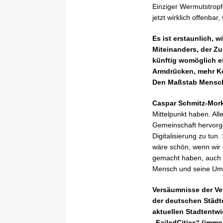
Einziger Wermutstropf
jetzt wirklich offenbar
Es ist erstaunlich, 
Miteinanders, der Z
künftig womöglich e
Armdrücken, mehr Ko
Den Maßstab Mensch 
Caspar Schmitz-Mor
Mittelpunkt haben. All
Gemeinschaft hervorge
Digitalisierung zu tun
wäre schön, wenn wir 
gemacht haben, auch n
Mensch und seine Umw
Versäumnisse der Ve
der deutschen Städt
aktuellen Stadtentwi
„FailedCities“ (immo