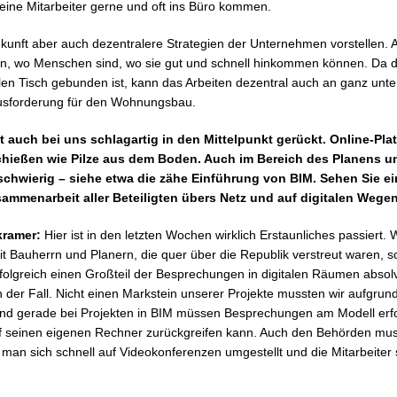
meine Mitarbeiter gerne und oft ins Büro kommen.
ukunft aber auch dezentralere Strategien der Unternehmen vorstellen. Ar
n, wo Menschen sind, wo sie gut und schnell hinkommen können. Da der
len Tisch gebunden ist, kann das Arbeiten dezentral auch an ganz unte
ausforderung für den Wohnungsbau.
ist auch bei uns schlagartig in den Mittelpunkt gerückt. Online-Pla
chießen wie Pilze aus dem Boden. Auch im Bereich des Planens u
 schwierig – siehe etwa die zähe Einführung von BIM. Sehen Sie 
sammenarbeit aller Beteiligten übers Netz und auf digitalen Wege
kramer:
Hier ist in den letzten Wochen wirklich Erstaunliches passiert.
it Bauherrn und Planern, die quer über die Republik verstreut waren, s
olgreich einen Großteil der Besprechungen in digitalen Räumen absolvi
n der Fall. Nicht einen Markstein unserer Projekte mussten wir aufgrund
Und gerade bei Projekten in BIM müssen Besprechungen am Modell erfol
f seinen eigenen Rechner zurückgreifen kann. Auch den Behörden mus
 man sich schnell auf Videokonferenzen umgestellt und die Mitarbeiter 