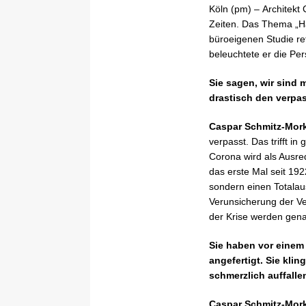
Köln (pm) – Architekt
Zeiten. Das Thema „Ha
büroeigenen Studie ret
beleuchtete er die Per
Sie sagen, wir sind 
drastisch den verpa
Caspar Schmitz-Mor
verpasst. Das trifft i
Corona wird als Ausre
das erste Mal seit 19
sondern einen Totalaus
Verunsicherung der V
der Krise werden gena
Sie haben vor einem 
angefertigt. Sie kli
schmerzlich auffalle
Caspar Schmitz-Mor