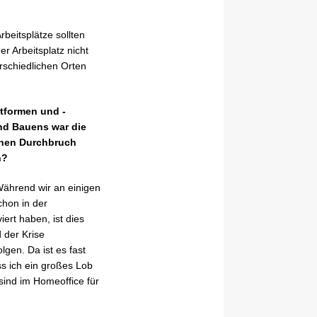
beitsplätze sollten
 Arbeitsplatz nicht
rschiedlichen Orten
ttformen und -
nd Bauens war die
einen Durchbruch
n?
 Während wir an einigen
chon in der
ert haben, ist dies
 der Krise
gen. Da ist es fast
s ich ein großes Lob
sind im Homeoffice für