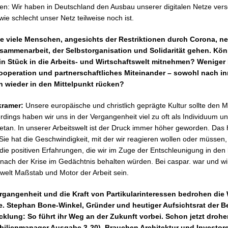
en: Wir haben in Deutschland den Ausbau unserer digitalen Netze vers
, wie schlecht unser Netz teilweise noch ist.
wie viele Menschen, angesichts der Restriktionen durch Corona, 
usammenarbeit, der Selbstorganisation und Solidarität gehen. Kö
in Stück in die Arbeits- und Wirtschaftswelt mitnehmen? Wenige
operation und partnerschaftliches Miteinander – sowohl nach i
wieder in den Mittelpunkt rücken?
kramer:
Unsere europäische und christlich geprägte Kultur sollte den
erdings haben wir uns in der Vergangenheit viel zu oft als Individuum u
tan. In unserer Arbeitswelt ist der Druck immer höher geworden. Das 
. Sie hat die Geschwindigkeit, mit der wir reagieren wollen oder müssen
die positiven Erfahrungen, die wir im Zuge der Entschleunigung in den
ach der Krise im Gedächtnis behalten würden. Bei caspar. war und wi
elt Maßstab und Motor der Arbeit sein.
rgangenheit und die Kraft von Partikularinteressen bedrohen die
e. Stephan Bone-Winkel, Gründer und heutiger Aufsichtsrat der B
cklung: So führt ihr Weg an der Zukunft vorbei. Schon jetzt droh
bilienmanager Ausgabe 3-20). Brauchen Architektur und Investore