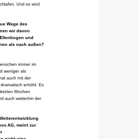
chlafen. Und so wird
neue Wege des
nnen wir davon
r Ellenbogen und
nnen als nach außen?
 Menschen immer im
nd weniger als
hat auch mit der
, dramatisch erhöht. Es
 letzten Wochen
rd auch weiterhin der
 Weiterentwicklung
eos AG, meint zur
en
n nicht eine