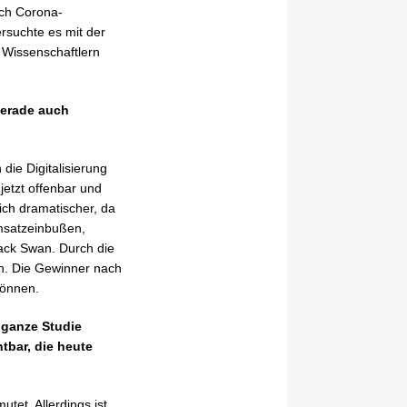
ach Corona-
rsuchte es mit der
d Wissenschaftlern
gerade auch
die Digitalisierung
jetzt offenbar und
ich dramatischer, da
Umsatzeinbußen,
lack Swan. Durch die
n. Die Gewinner nach
können.
 ganze Studie
htbar, die heute
utet. Allerdings ist