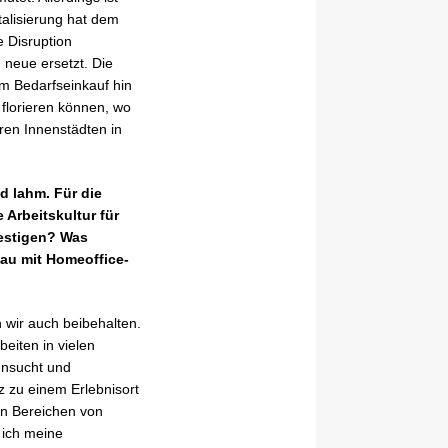
talisierung hat dem
e Disruption
 neue ersetzt. Die
om Bedarfseinkauf hin
 florieren können, wo
eren Innenstädten in
d lahm. Für die
 Arbeitskultur für
festigen? Was
au mit Homeoffice-
n wir auch beibehalten.
eiten in vielen
hnsucht und
z zu einem Erlebnisort
len Bereichen von
 ich meine