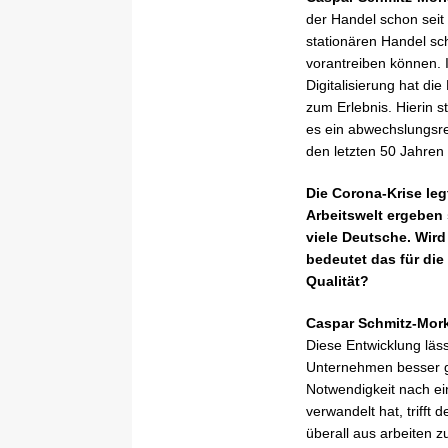
der Handel schon seit
stationären Handel sch
vorantreiben können. I
Digitalisierung hat d
zum Erlebnis. Hierin s
es ein abwechslungsrei
den letzten 50 Jahren
Die Corona-Krise leg
Arbeitswelt ergeben 
viele Deutsche. Wird
bedeutet das für di
Qualität?
Caspar Schmitz-Mor
Diese Entwicklung läs
Unternehmen besser ge
Notwendigkeit nach ein
verwandelt hat, trifft
überall aus arbeiten z