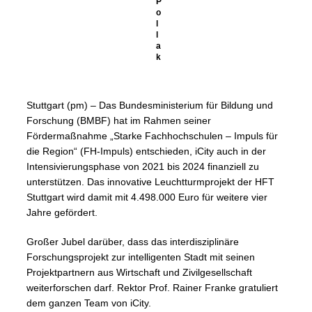
P
o
l
l
a
k
Stuttgart (pm) – Das Bundesministerium für Bildung und
Forschung (BMBF) hat im Rahmen seiner
Fördermaßnahme „Starke Fachhochschulen – Impuls für
die Region“ (FH-Impuls) entschieden, iCity auch in der
Intensivierungsphase von 2021 bis 2024 finanziell zu
unterstützen. Das innovative Leuchtturmprojekt der HFT
Stuttgart wird damit mit 4.498.000 Euro für weitere vier
Jahre gefördert.
Großer Jubel darüber, dass das interdisziplinäre
Forschungsprojekt zur intelligenten Stadt mit seinen
Projektpartnern aus Wirtschaft und Zivilgesellschaft
weiterforschen darf. Rektor Prof. Rainer Franke gratuliert
dem ganzen Team von iCity.